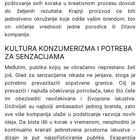
poštovanje svih koraka u kreativnom procesu dovodi
do željenih rezultata. Krajnji proizvod će biti
jedinstveno okruženje koje odiše vašim brendom, bio
on oličenje vrednosti jedne porodice ili čitave
kompanije.
KULTURA KONZUMERIZMA I POTREBA
ZA SENZACIJAMA
Međutim, publika kojoj se obraćamo neprestano želi
još. Glad za senzacijama nikada ne jenjava, stoga je
potrebno prevazilaziti sopstvene granice. Cilj je
prevazići i najluđa očekivanja potrošača, tako što ćete
im obezbediti neočekivana i živopisna iskustva.
Doživljali su najbolji ambasadori jednog brenda, zato
sve više kompanija ulaže u podsticanje razvoja novih
ideja. Da biste išli u korak s vremenom, neophodno je
kontinualno kreirati jedinstvena prostorna iskustva –
dizajn je put najsofisticiranije publike. Ekspanzija