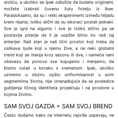
stolicu, a ukoliko se ipak odlučite da budete originalni,
možete izabrati čuvenu žutu fotelju iz Ikee.
Paradoksalno, da su i retki eksperimenti između hiljadu
krem nijansi, toliko slični da su iskoraci postali jednaki.
Sve je igra na sigurno i sve je toliko slično pa se
postavlja pitanje da li je uopšte bitno ko radi taj
enterijer. Naš stan je naš lični prostor koji treba da
oslikava ljude koji u njemu žive, a ne neki globalni
trend koji se menja kroz sezonu ili dve, i nameće nam
obavezu da ponovo sve kupujemo i menjamo, da
bismo ostali u koraku s vremenom. Ipak, ukoliko
uzmemo u obziru opštu uniformisanost u svim
segmentima života, nije iznenađujuće da se posledice
gubljenja ličnog identiteta projektuju i na prostore u
kojima živimo.
SAM SVOJ GAZDA = SAM SVOJ BREND
Često slušamo kako na internetu najviše uspevaju, ne