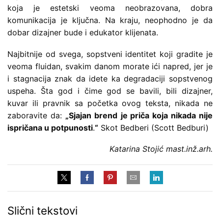
koja je estetski veoma neobrazovana, dobra
komunikacija je ključna. Na kraju, neophodno je da
dobar dizajner bude i edukator klijenata.
Najbitnije od svega, sopstveni identitet koji gradite je
veoma fluidan, svakim danom morate ići napred, jer je
i stagnacija znak da idete ka degradaciji sopstvenog
uspeha. Šta god i čime god se bavili, bili dizajner,
kuvar ili pravnik sa početka ovog teksta, nikada ne
zaboravite da:
„Sjajan brend
je priča koja nikada nije
ispričana u potpunosti
.
“
Skot Bedberi (Scott Bedburi)
Katarina Stojić mast.inž.arh.
Slični tekstovi