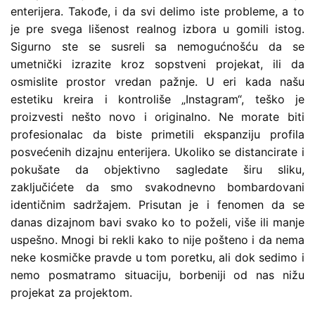
enterijera. Takođe, i da svi delimo iste probleme, a to
je pre svega lišenost realnog izbora u gomili istog.
Sigurno ste se susreli sa nemogućnošću da se
umetnički izrazite kroz sopstveni projekat, ili da
osmislite prostor vredan pažnje. U eri kada našu
estetiku kreira i kontroliše „Instagram“, teško je
proizvesti nešto novo i originalno. Ne morate biti
profesionalac da biste primetili ekspanziju profila
posvećenih dizajnu enterijera. Ukoliko se distancirate i
pokušate da objektivno sagledate širu sliku,
zaključićete da smo svakodnevno bombardovani
identičnim sadržajem. Prisutan je i fenomen da se
danas dizajnom bavi svako ko to poželi, više ili manje
uspešno. Mnogi bi rekli kako to nije pošteno i da nema
neke kosmičke pravde u tom poretku, ali dok sedimo i
nemo posmatramo situaciju, borbeniji od nas nižu
projekat za projektom.