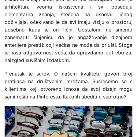
arhitektura veoma iskustvena i svi poseduju
elementarna znanja, stečena na osnovu ličnog
doživljaja, očekivano je da svi imaju viziju o prostoru,
posebno kada je on lični. Uostalom, ne smemo
zanemariti činjenicu da je angažovanje dizajnera
enterijera prestiž koji većina ne može da priušti. Stoga
je naša odgovornost veća, da opravdamo potrebu za,
naizgled suvišnim izdatkom.
Trenutak je surov. O našem kvalitetu govori broj
pratilaca na društvenim mrežama. Susrećemo se s
klijentima koji otvoreno iznose da svoj dizajn mogu
sami rešiti na Pinterestu. Kako ih ubediti u suprotno?