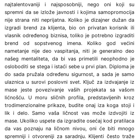
najtalentovaniji i najsposobniji, nego oni koji su
spremni da se izlože javnosti i kojima samopromocija
nije strana niti neprijatna. Koliko je dizajner dužan da
izgradi brend za klijenta, bio on privatan korisnik ili
vlasnik određenog biznisa, toliko je potrebno izgraditi
brend od sopstvenog imena. Koliko god većini
nametanje nije deo vaspitanja, niti je generalno deo
našeg mentaliteta, da bi vas primetili neophodno je
osloboditi se stega i istaći sebe u prvi plan. Diploma je
do sada pružala određenu sigurnost, a sada je samo
ulaznica u surovi poslovni svet. Ključ za izdvajanje iz
mase jeste povezivanje vaših projekata sa vašom
lićnošću. U moru sličnih profila, predstavljenih kroz
trodimenzionalne prikaze, budite onaj iza koga stoji i
lik i delo. Samo vaša ličnost vas može izdvojiti iz
mase. Ukoliko uspete da izgradite osećaj kod pratilaca
da vas poznaju na ličnom nivou, oni će biti mnogo
spremniji i otvoreniji za saradnju. Klijenti često traže