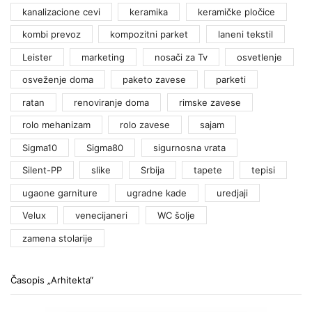
kanalizacione cevi
keramika
keramičke pločice
kombi prevoz
kompozitni parket
laneni tekstil
Leister
marketing
nosači za Tv
osvetlenje
osveženje doma
paketo zavese
parketi
ratan
renoviranje doma
rimske zavese
rolo mehanizam
rolo zavese
sajam
Sigma10
Sigma80
sigurnosna vrata
Silent-PP
slike
Srbija
tapete
tepisi
ugaone garniture
ugradne kade
uredjaji
Velux
venecijaneri
WC šolje
zamena stolarije
Časopis „Arhitekta“