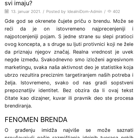
svi imaju?
13. januar 2021.
/
Posted by
IdealniDom-Admin
/
402
Gde god se okrenete čujete priču o brendu. Može se
reći da je on istovremeno najprecenjeniji i
najpotcenjeniji pojam. S jedne strane su slepi pratioci
ovog koncepta, a s druge su ljuti protivnici koji ne žele
da priznaju njegov značaj. Realna vrednost je uvek
negde između. Svakodnevno smo izloženi agresivnom
marketingu, svaka naša aktivnost deo je statistike koja
ubrzo rezultira preciznim targetiranjem naših potreba i
želja. Istovremeno, svako od nas gradi sopstveni
prepoznatljiv identitet. Bez obzira da li ovaj tekst
čitate kao dizajner, kuvar ili pravnik deo ste procesa
brendiranja.
FENOMEN BRENDA
O građenju imidža najviše se može saznati
proučavajući način razmišljanja idejnih tvoraca nekih