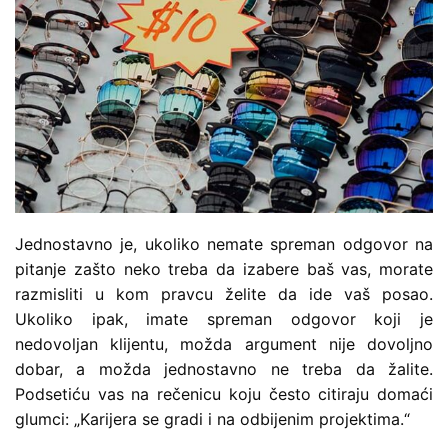
Jednostavno je, ukoliko nemate spreman odgovor na
pitanje zašto neko treba da izabere baš vas, morate
razmisliti u kom pravcu želite da ide vaš posao.
Ukoliko ipak, imate spreman odgovor koji je
nedovoljan klijentu, možda argument nije dovoljno
dobar, a možda jednostavno ne treba da žalite.
Podsetiću vas na rečenicu koju često citiraju domaći
glumci: „Karijera se gradi i na odbijenim projektima.“