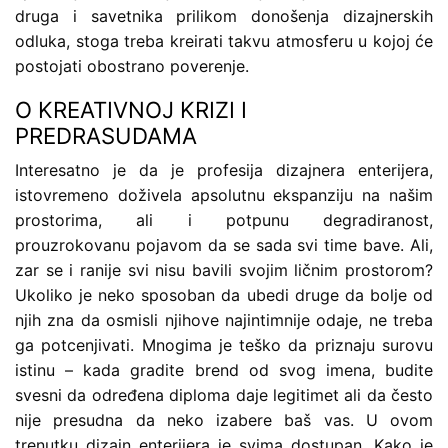
druga i savetnika prilikom donošenja dizajnerskih
odluka, stoga treba kreirati takvu atmosferu u kojoj će
postojati obostrano poverenje.
O KREATIVNOJ KRIZI I
PREDRASUDAMA
Interesatno je da je profesija dizajnera enterijera,
istovremeno doživela apsolutnu ekspanziju na našim
prostorima, ali i potpunu degradiranost,
prouzrokovanu pojavom da se sada svi time bave. Ali,
zar se i ranije svi nisu bavili svojim ličnim prostorom?
Ukoliko je neko sposoban da ubedi druge da bolje od
njih zna da osmisli njihove najintimnije odaje, ne treba
ga potcenjivati. Mnogima je teško da priznaju surovu
istinu – kada gradite brend od svog imena, budite
svesni da određena diploma daje legitimet ali da često
nije presudna da neko izabere baš vas. U ovom
trenutku dizajn enterijera je svima dostupan. Kako je