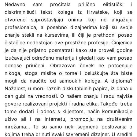
Nedavno sam pročitala prilično elitistički i
diskriminišući tekst kolega iz Hrvatske, koji se
otvoreno suprostavljaju onima koji ne angažuju
profesionalca, a posebno dizajnerima koji su svoje
znanje stekli na kursevima, ili čiji je prethodni posao
čistačice nedostojan ove prestižne profesije. Činjenica
je da nije prijatno posmatrati kako ste proveli godine
izučavajući određenu materiju i gledati kao vam posao
odnose priučeni. Obrazovan čovek ne potcenjuje
nikoga, stoga mislite o tome i osluškujte šta biste
mogli da naučite od samoukih kolega. A diploma?
Nažalost, u moru raznih diskutabilnih papira, iz dana u
dan gubi na vrednosti. O našem znanju i radu najviše
govore realizovani projekti i radna etika. Takođe, treba
tome dodati i odnos s klijentom, način komunikacije
uživo ali i na internetu, promociju na društvenim
mrežama… To su samo neki segmenti poslovanja o
kojima treba brinuti svaki savremeni dizajner. U sredini