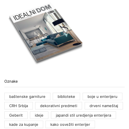
Oznake
baštenske garniture
biblioteke
boje u enterijeru
CRH Srbija
dekorativni predmeti
drveni nameštaj
Geberit
ideje
japandi stil uredjenja enterijera
kade za kupanje
kako osvežiti enterijer