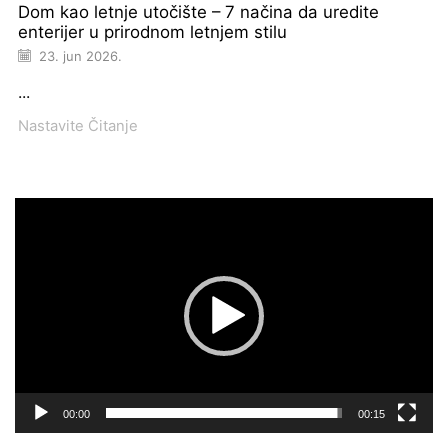
Dom kao letnje utočište – 7 načina da uredite
enterijer u prirodnom letnjem stilu
23. jun 2026.
...
Nastavite Čitanje
Pregledač
video
zapisa
00:00
00:15