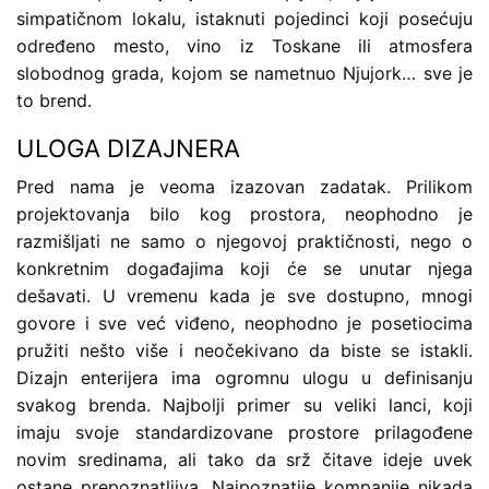
simpatičnom lokalu, istaknuti pojedinci koji posećuju
određeno mesto, vino iz Toskane ili atmosfera
slobodnog grada, kojom se nametnuo Njujork… sve je
to brend.
ULOGA DIZAJNERA
Pred nama je veoma izazovan zadatak. Prilikom
projektovanja bilo kog prostora, neophodno je
razmišljati ne samo o njegovoj praktičnosti, nego o
konkretnim događajima koji će se unutar njega
dešavati. U vremenu kada je sve dostupno, mnogi
govore i sve već viđeno, neophodno je posetiocima
pružiti nešto više i neočekivano da biste se istakli.
Dizajn enterijera ima ogromnu ulogu u definisanju
svakog brenda. Najbolji primer su veliki lanci, koji
imaju svoje standardizovane prostore prilagođene
novim sredinama, ali tako da srž čitave ideje uvek
ostane prepoznatljiva. Najpoznatije kompanije nikada