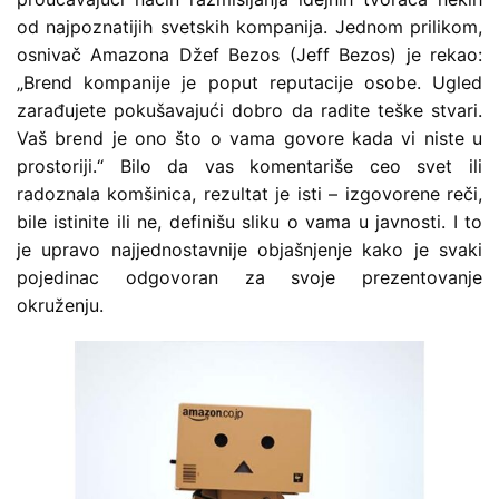
od najpoznatijih svetskih kompanija. Jednom prilikom,
osnivač Amazona Džef Bezos (Jeff Bezos) je rekao:
„Brend kompanije je poput reputacije osobe. Ugled
zarađujete pokušavajući dobro da radite teške stvari.
Vaš brend je ono što o vama govore kada vi niste u
prostoriji.“ Bilo da vas komentariše ceo svet ili
radoznala komšinica, rezultat je isti – izgovorene reči,
bile istinite ili ne, definišu sliku o vama u javnosti. I to
je upravo najjednostavnije objašnjenje kako je svaki
pojedinac odgovoran za svoje prezentovanje
okruženju.