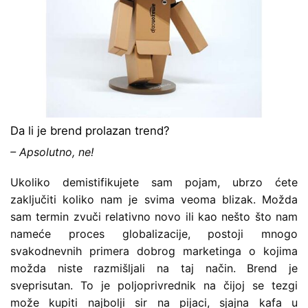
Da li je brend prolazan trend?
– Apsolutno, ne!
Ukoliko demistifikujete sam pojam, ubrzo ćete
zaključiti koliko nam je svima veoma blizak. Možda
sam termin zvuči relativno novo ili kao nešto što nam
nameće proces globalizacije, postoji mnogo
svakodnevnih primera dobrog marketinga o kojima
možda niste razmišljali na taj način. Brend je
sveprisutan. To je poljoprivrednik na čijoj se tezgi
može kupiti najbolji sir na pijaci, sjajna kafa u