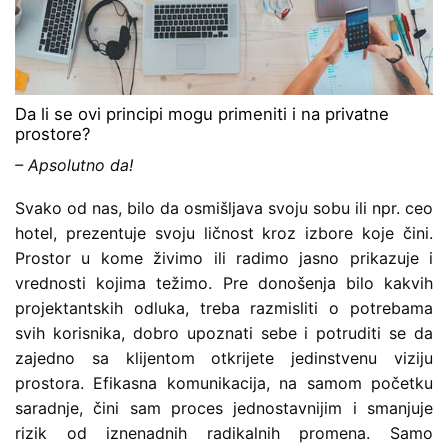
Da li se ovi principi mogu primeniti i na privatne
prostore?
– Apsolutno da!
Svako od nas, bilo da osmišljava svoju sobu ili npr. ceo
hotel, prezentuje svoju ličnost kroz izbore koje čini.
Prostor u kome živimo ili radimo jasno prikazuje i
vrednosti kojima težimo. Pre donošenja bilo kakvih
projektantskih odluka, treba razmisliti o potrebama
svih korisnika, dobro upoznati sebe i potruditi se da
zajedno sa klijentom otkrijete jedinstvenu viziju
prostora. Efikasna komunikacija, na samom početku
saradnje, čini sam proces jednostavnijim i smanjuje
rizik od iznenadnih radikalnih promena. Samo