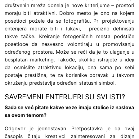
društvenih mreža donela je nove kriterijume – prostori
moraju biti atraktivni. Dobro mesto je ono na kojem
posetioci požele da se fotografišu. Pri projektovanju
enterijera morate biti i lukavi, i precizno definisati
takve tačke. Kreiranje fotogeničnih mesta podstiče
posetioce da nesvesno volontiraju u promovisanju
određenog prostora. Može se reći da je to ulaganje u
besplatan marketing. Takođe, ukoliko istrajete u ideji
da osmislite atraktivnu lokaciju, ona sama po sebi
postaje prestižna, te za korisnike boravak u takvom
okruženju predstavlja određeni statusni simbol.
SAVREMENI ENTERIJERI SU SVI ISTI?
Sada se već pitate kakve veze imaju stolice iz naslova
sa ovom temom?
Odgovor je jednostavan. Pretpostavka je da ovaj
časopis čitaju kreativci zainteresovani za dizajn