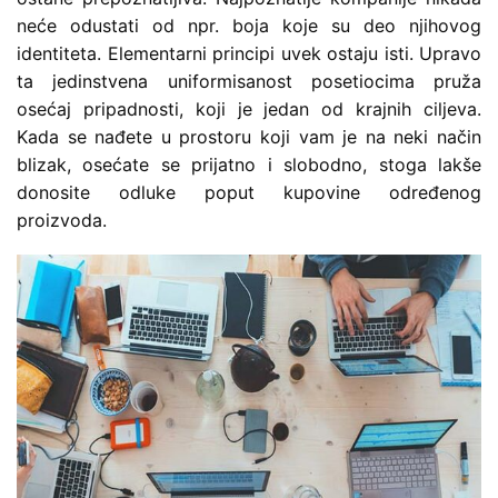
neće odustati od npr. boja koje su deo njihovog
identiteta. Elementarni principi uvek ostaju isti. Upravo
ta jedinstvena uniformisanost posetiocima pruža
osećaj pripadnosti, koji je jedan od krajnih ciljeva.
Kada se nađete u prostoru koji vam je na neki način
blizak, osećate se prijatno i slobodno, stoga lakše
donosite odluke poput kupovine određenog
proizvoda.