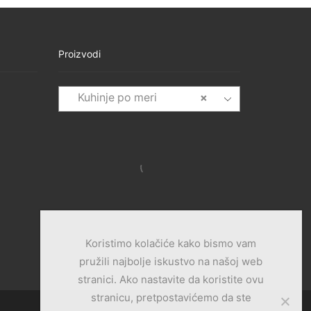
Proizvodi
Kuhinje po meri
×
Koristimo kolačiće kako bismo vam
pružili najbolje iskustvo na našoj web
stranici. Ako nastavite da koristite ovu
stranicu, pretpostavićemo da ste