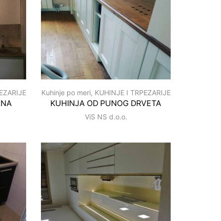
EZARIJE
Kuhinje po meri
,
KUHINJE I TRPEZARIJE
ANA
KUHINJA OD PUNOG DRVETA
ViS NS d.o.o.