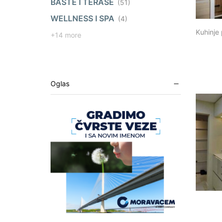
BAŠTE I TERASE
(51)
WELLNESS I SPA
(4)
Kuhinje
+14 more
Oglas