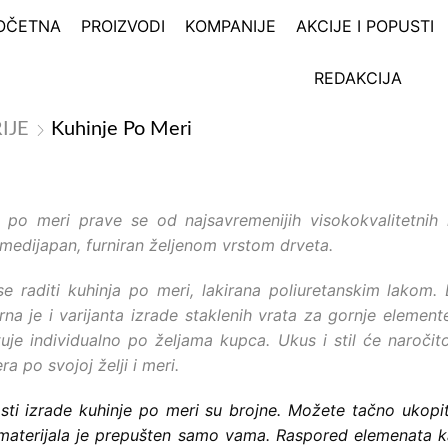
OČETNA
PROIZVODI
KOMPANIJE
AKCIJE I POPUSTI
REDAKCIJA
IJE
Kuhinje Po Meri
e po meri prave se od najsavremenijih visokokvalitetnih
i medijapan, furniran željenom vrstom drveta.
e raditi kuhinja po meri, lakirana poliuretanskim lakom. L
na je i varijanta izrade staklenih vrata za gornje element
tuje individualno po željama kupca. Ukus i stil će naroč
era po svojoj želji i meri.
sti izrade kuhinje po meri su brojne. Možete tačno ukopiti 
 materijala je prepušten samo vama. Raspored elemenata k