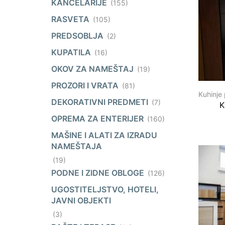
KANCELARIJE
(155)
RASVETA
(105)
PREDSOBLJA
(2)
KUPATILA
(16)
OKOV ZA NAMEŠTAJ
(19)
PROZORI I VRATA
(81)
Kuhinje
DEKORATIVNI PREDMETI
(7)
K
OPREMA ZA ENTERIJER
(160)
MAŠINE I ALATI ZA IZRADU
NAMEŠTAJA
(19)
PODNE I ZIDNE OBLOGE
(126)
UGOSTITELJSTVO, HOTELI,
JAVNI OBJEKTI
(3)