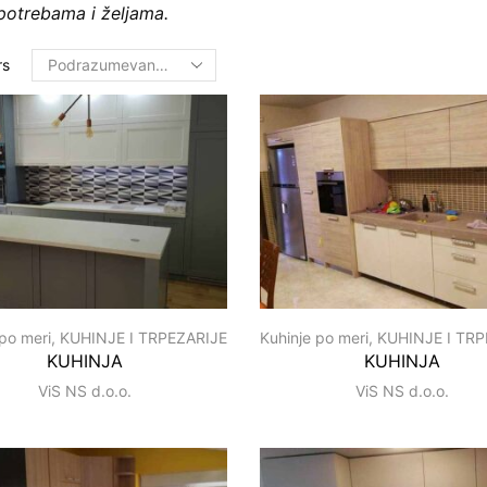
potrebama i željama.
rs
 po meri
,
KUHINJE I TRPEZARIJE
Kuhinje po meri
,
KUHINJE I TRP
KUHINJA
KUHINJA
ViS NS d.o.o.
ViS NS d.o.o.