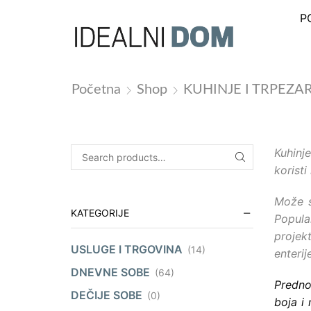
P
Početna
Shop
KUHINJE I TRPEZAR
Kuhinj
korist
Može s
KATEGORIJE
Popular
projek
USLUGE I TRGOVINA
(14)
enterij
DNEVNE SOBE
(64)
Predno
DEČIJE SOBE
(0)
boja i