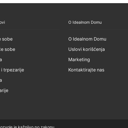
ovi
O Idealnom Domu
 sobe
O Idealnom Domu
e sobe
Uslovi korišćenja
a
Marketing
 i trpezarije
Kontaktirajte nas
a
rije
ozvole je kažnjivo po zakonu.