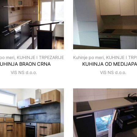
 po meri
,
KUHINJE I TRPEZARIJE
Kuhinje po meri
,
KUHINJE I TRP
UHINJA BRAON CRNA
KUHINJA OD MEDIJAP
ViS NS d.o.o.
ViS NS d.o.o.