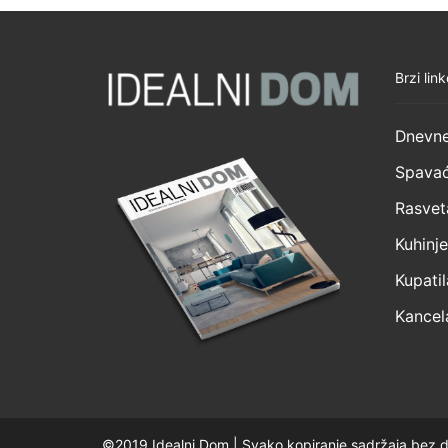
Brzi link
Dnevne
Spavać
Rasvet
Kuhinje
Kupatil
Kancela
©2019 Idealni Dom | Svako kopiranje sadržaja bez d