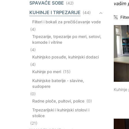
SPAVAĆE SOBE
vašim 
(42)
KUHINJE I TRPEZARIJE
(44)
Filte
Filteri i bokali za prečišćavanje vode
(4)
Trpezarije, trpezarije po meri, setovi,
komode i vitrine
(4)
Kuhinjsko posuđe, kuhinjski dodaci
(4)
Kuhinje po meri
(15)
Kuhinjske baterije - slavine,
sudopere
Kuhinje
(0)
Radne ploče, pultovi, police
(0)
Trpezarijski i kuhinjski stolovi i
stolice
(21)