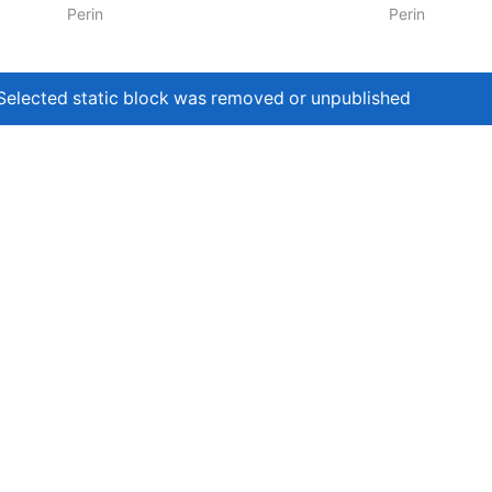
Perin
Perin
Selected static block was removed or unpublished