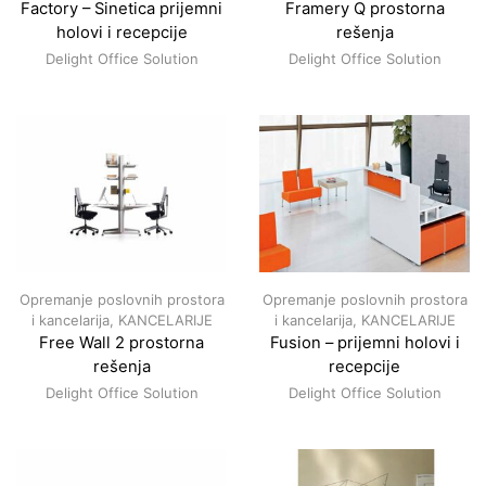
Factory – Sinetica prijemni
Framery Q prostorna
holovi i recepcije
rešenja
Delight Office Solution
Delight Office Solution
Opremanje poslovnih prostora
Opremanje poslovnih prostora
i kancelarija
,
KANCELARIJE
i kancelarija
,
KANCELARIJE
Free Wall 2 prostorna
Fusion – prijemni holovi i
rešenja
recepcije
Delight Office Solution
Delight Office Solution