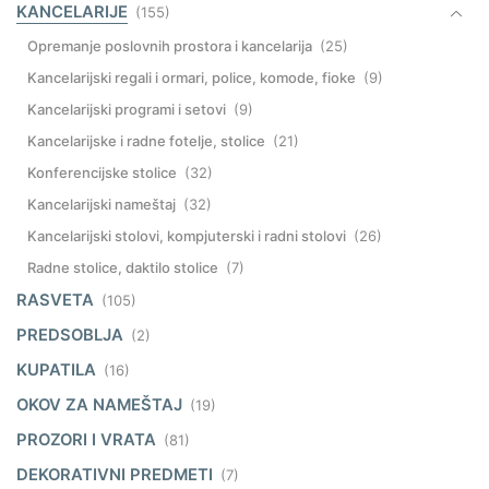
KANCELARIJE
(155)
Opremanje poslovnih prostora i kancelarija
(25)
Kancelarijski regali i ormari, police, komode, fioke
(9)
Kancelarijski programi i setovi
(9)
Kancelarijske i radne fotelje, stolice
(21)
Konferencijske stolice
(32)
Kancelarijski nameštaj
(32)
Kancelarijski stolovi, kompjuterski i radni stolovi
(26)
Radne stolice, daktilo stolice
(7)
RASVETA
(105)
PREDSOBLJA
(2)
KUPATILA
(16)
OKOV ZA NAMEŠTAJ
(19)
PROZORI I VRATA
(81)
DEKORATIVNI PREDMETI
(7)