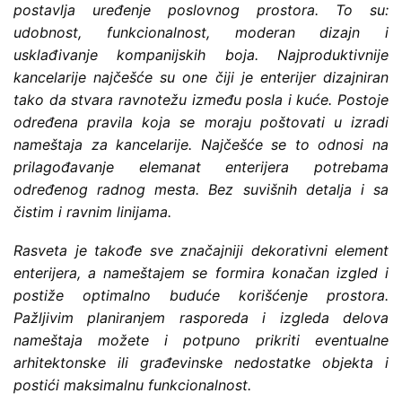
postavlja uređenje poslovnog prostora. To su:
udobnost, funkcionalnost, moderan dizajn i
usklađivanje kompanijskih boja. Najproduktivnije
kancelarije najčešće su one čiji je enterijer dizajniran
tako da stvara ravnotežu između posla i kuće. Postoje
određena pravila koja se moraju poštovati u izradi
nameštaja za kancelarije. Najčešće se to odnosi na
prilagođavanje elemanat enterijera potrebama
određenog radnog mesta. Bez suvišnih detalja i sa
čistim i ravnim linijama.
Rasveta je takođe sve značajniji dekorativni element
enterijera, a nameštajem se formira konačan izgled i
postiže optimalno buduće korišćenje prostora.
Pažljivim planiranjem rasporeda i izgleda delova
nameštaja možete i potpuno prikriti eventualne
arhitektonske ili građevinske nedostatke objekta i
postići maksimalnu funkcionalnost.