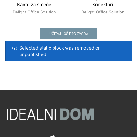
Kante za smeće
Konektori
Delight Office Solution
Delight Office Solution
UČITAJ JOŠ PROIZVODA
Selected static block was removed or
unpublished