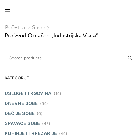
Početna
Shop
Proizvod Označen „industrijska Vrata“
KATEGORIJE
USLUGE I TRGOVINA
(14)
DNEVNE SOBE
(64)
DEČIJE SOBE
(0)
SPAVAĆE SOBE
(42)
KUHINJE I TRPEZARIJE
(44)