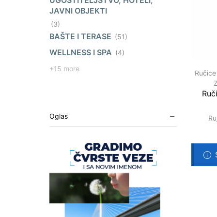
UGOSTITELJSTVO, HOTELI,
JAVNI OBJEKTI
(3)
BAŠTE I TERASE
(51)
WELLNESS I SPA
(4)
+15 more
Ručice
Ruč
Oglas
Ru