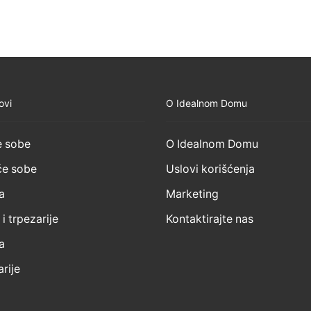
ovi
O Idealnom Domu
 sobe
O Idealnom Domu
e sobe
Uslovi korišćenja
a
Marketing
 i trpezarije
Kontaktirajte nas
a
rije