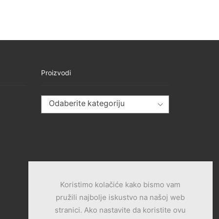
Proizvodi
Odaberite kategoriju
Koristimo kolačiće kako bismo vam
pružili najbolje iskustvo na našoj web
stranici. Ako nastavite da koristite ovu