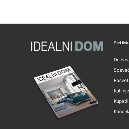
Brzi link
Dnevne
Spavać
Rasvet
Kuhinje
Kupatil
Kancela