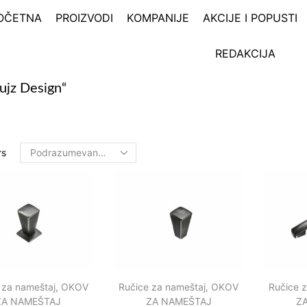
OČETNA
PROIZVODI
KOMPANIJE
AKCIJE I POPUSTI
REDAKCIJA
ujz Design“
rs
 za nameštaj
,
OKOV
Ručice za nameštaj
,
OKOV
Ručice 
ZA NAMEŠTAJ
ZA NAMEŠTAJ
Z