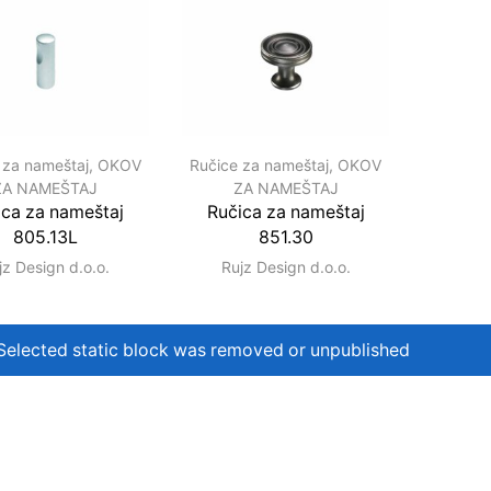
 za nameštaj
,
OKOV
Ručice za nameštaj
,
OKOV
ZA NAMEŠTAJ
ZA NAMEŠTAJ
ica za nameštaj
Ručica za nameštaj
805.13L
851.30
jz Design d.o.o.
Rujz Design d.o.o.
Selected static block was removed or unpublished