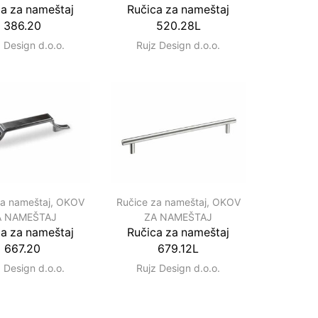
a za nameštaj
Ručica za nameštaj
386.20
520.28L
 Design d.o.o.
Rujz Design d.o.o.
za nameštaj
,
OKOV
Ručice za nameštaj
,
OKOV
A NAMEŠTAJ
ZA NAMEŠTAJ
a za nameštaj
Ručica za nameštaj
667.20
679.12L
 Design d.o.o.
Rujz Design d.o.o.