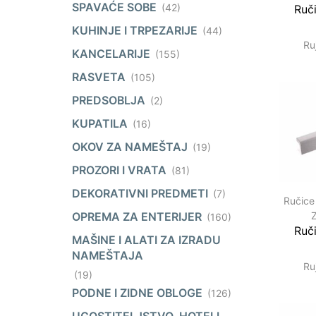
SPAVAĆE SOBE
(42)
Ruč
KUHINJE I TRPEZARIJE
(44)
Ru
KANCELARIJE
(155)
RASVETA
(105)
PREDSOBLJA
(2)
KUPATILA
(16)
OKOV ZA NAMEŠTAJ
(19)
PROZORI I VRATA
(81)
DEKORATIVNI PREDMETI
(7)
Ručice
OPREMA ZA ENTERIJER
(160)
Ruč
MAŠINE I ALATI ZA IZRADU
NAMEŠTAJA
Ru
(19)
PODNE I ZIDNE OBLOGE
(126)