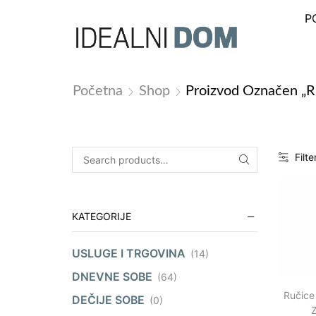
P
Početna
Shop
Proizvod Označen „R
Filte
KATEGORIJE
USLUGE I TRGOVINA
(14)
DNEVNE SOBE
(64)
Ručice
DEČIJE SOBE
(0)