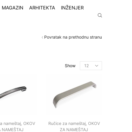
MAGAZIN
ARHITEKTA
INŽENJER
Povratak na prethodnu stranu
Show
za nameštaj
,
OKOV
Ručice za nameštaj
,
OKOV
A NAMEŠTAJ
ZA NAMEŠTAJ