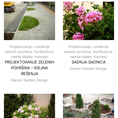
Projektovanje i uređenje
Projektovanje i uređenje
zelenih površina
,
Hortikultura,
zelenih površina
,
Hortikultura,
sadnja biljaka, travnjaci
sadnja biljaka, travnjaci
PROJEKTOVANJE ZELENIH
SADNJA SADNICA
POVRŠINA – IDEJNA
Darwin Garden Design
REŠENJA
Darwin Garden Design