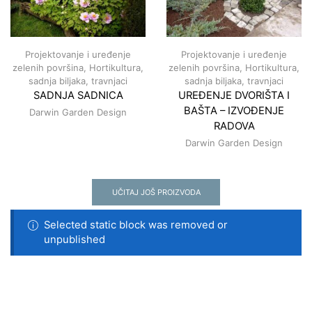
Projektovanje i uređenje
Projektovanje i uređenje
zelenih površina
,
Hortikultura,
zelenih površina
,
Hortikultura,
sadnja biljaka, travnjaci
sadnja biljaka, travnjaci
SADNJA SADNICA
UREĐENJE DVORIŠTA I
BAŠTA – IZVOĐENJE
Darwin Garden Design
RADOVA
Darwin Garden Design
UČITAJ JOŠ PROIZVODA
Selected static block was removed or
unpublished