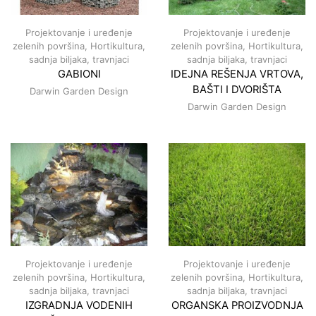
Projektovanje i uređenje
Projektovanje i uređenje
zelenih površina
,
Hortikultura,
zelenih površina
,
Hortikultura,
sadnja biljaka, travnjaci
sadnja biljaka, travnjaci
GABIONI
IDEJNA REŠENJA VRTOVA,
BAŠTI I DVORIŠTA
Darwin Garden Design
Darwin Garden Design
Projektovanje i uređenje
Projektovanje i uređenje
zelenih površina
,
Hortikultura,
zelenih površina
,
Hortikultura,
sadnja biljaka, travnjaci
sadnja biljaka, travnjaci
IZGRADNJA VODENIH
ORGANSKA PROIZVODNJA