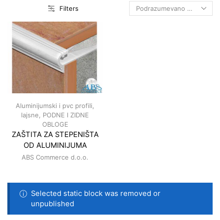
Filters
Aluminijumski i pvc profili,
lajsne
,
PODNE I ZIDNE
OBLOGE
ZAŠTITA ZA STEPENIŠTA
OD ALUMINIJUMA
ABS Commerce d.o.o.
Selected static block was removed or
unpublished