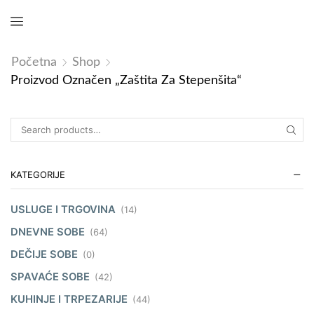
Početna
Shop
Proizvod Označen „Zaštita Za Stepenšita“
KATEGORIJE
USLUGE I TRGOVINA
(14)
DNEVNE SOBE
(64)
DEČIJE SOBE
(0)
SPAVAĆE SOBE
(42)
KUHINJE I TRPEZARIJE
(44)