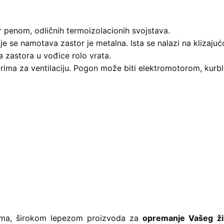
ur penom, odličnih termoizolacionih svojstava.
je se namotava zastor je metalna. Ista se nalazi na klizajuć
 zastora u vođice rolo vrata.
rima za ventilaciju. Pogon može biti elektromotorom, kurbl
ama, širokom lepezom proizvoda za
opremanje Vašeg ži