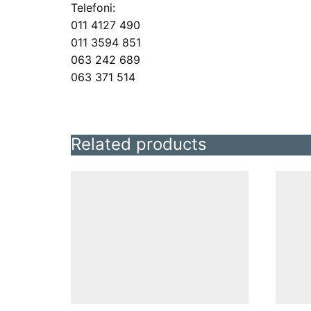
Telefoni:
011 4127 490
011 3594 851
063 242 689
063 371 514
Related products