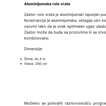
Aluminijumska rolo vrata
Zastor rolo vrata je aluminijumski ispunjen p
Konstrukcija je aluminijumska, oklagija oko ko
osovini tako da je uvek optimalan ugao ulaska
Zastor može da bude sa prozorima ili sa otvo
kombinovano.
Dimenzije:
Širina: do 4 m
Visina: 340 cm
Možemo se pohvaliti raznovrsnošću progr