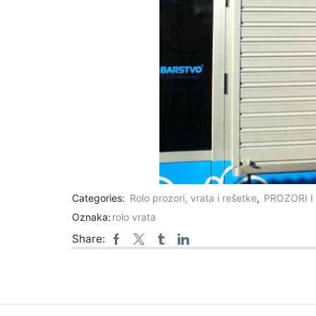
Categories:
Rolo prozori, vrata i rešetke
,
PROZORI I
Oznaka:
rolo vrata
Share: