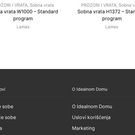
ZORI I VRATA
,
Sobna vrata
PROZORI I VRATA
,
Sobna v
a vrata W1000 – Standard
Sobna vrata H1372 – Sta
program
program
Lamex
Lamex
ovi
O Idealnom Domu
 sobe
O Idealnom Domu
e sobe
Uslovi korišćenja
a
Marketing