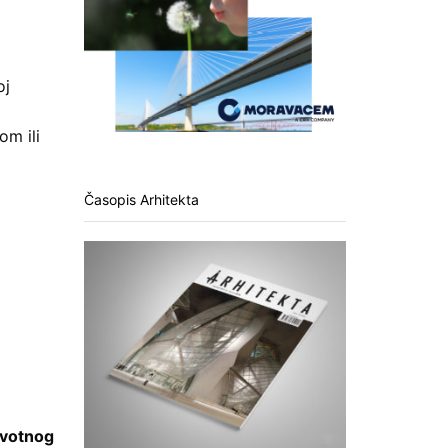
oj
om ili
Časopis Arhitekta
votnog