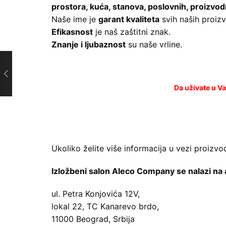
prostora, kuća, stanova, poslovnih, proizvod
Naše ime je
garant kvaliteta
svih naših proiz
Efikasnost
je naš zaštitni znak.
Znanje i ljubaznost
su naše vrline.
Da uživate u 
Ukoliko želite više informacija u vezi proizvoda
Izložbeni salon Aleco Company se nalazi na 
ul. Petra Konjovića 12V,
lokal 22, TC Kanarevo brdo,
11000 Beograd, Srbija