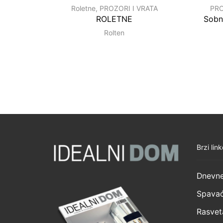
Roletne
,
PROZORI I VRATA
PRO
ROLETNE
Sobn
Rolten
Brzi link
Dnevne
Spavać
Rasvet