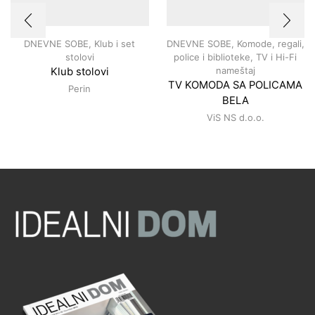
DNEVNE SOBE
,
Klub i set
DNEVNE SOBE
,
Komode, regali,
stolovi
police i biblioteke
,
TV i Hi-Fi
nameštaj
Klub stolovi
TV KOMODA SA POLICAMA
Perin
BELA
ViS NS d.o.o.