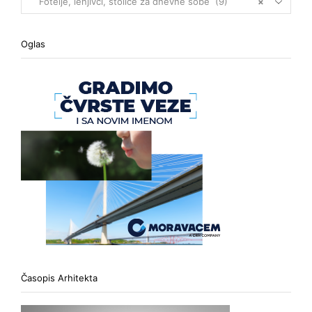
Fotelje, lenjivci, stolice za dnevne sobe (9)
×
Oglas
Časopis Arhitekta