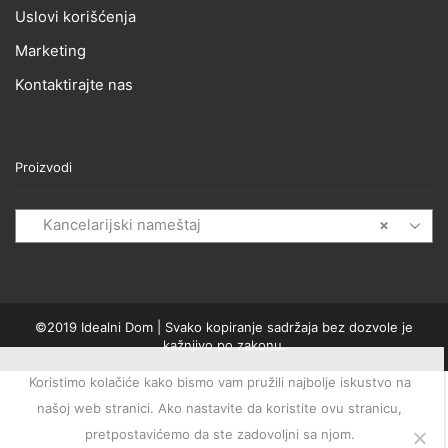
Uslovi korišćenja
Marketing
Kontaktirajte nas
Proizvodi
Kancelarijski nameštaj
×
©2019 Idealni Dom | Svako kopiranje sadržaja bez dozvole je
kažnjivo po zakonu.
Koristimo kolačiće kako bismo vam pružili najbolje iskustvo na
našoj web stranici. Ako nastavite da koristite ovu stranicu,
pretpostavićemo da ste zadovoljni sa njom.