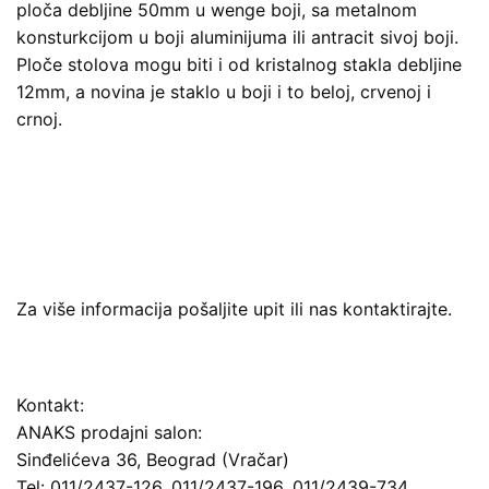
ploča debljine 50mm u wenge boji, sa metalnom
konsturkcijom u boji aluminijuma ili antracit sivoj boji.
Ploče stolova mogu biti i od kristalnog stakla debljine
12mm, a novina je staklo u boji i to beloj, crvenoj i
crnoj.
Za više informacija pošaljite upit ili nas kontaktirajte.
Kontakt:
ANAKS prodajni salon:
Sinđelićeva 36, Beograd (Vračar)
Tel: 011/2437-126, 011/2437-196, 011/2439-734