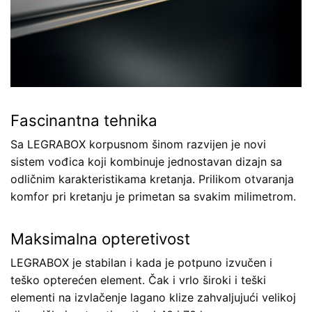
Fascinantna tehnika
Sa LEGRABOX korpusnom šinom razvijen je novi
sistem vođica koji kombinuje jednostavan dizajn sa
odličnim karakteristikama kretanja. Prilikom otvaranja
komfor pri kretanju je primetan sa svakim milimetrom.
Maksimalna opteretivost
LEGRABOX je stabilan i kada je potpuno izvučen i
teško opterećen element. Čak i vrlo široki i teški
elementi na izvlačenje lagano klize zahvaljujući velikoj