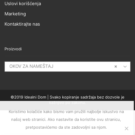
Uslovi korišćenja
Marketing
Kontaktirajte nas
Proizvodi
OKOV ZA NAMEŠTAJ
×
©2019 Idealni Dom | Svako kopiranje sadržaja bez dozvole je
kažnjivo po zakonu.
Koristimo kolačiće kako bismo vam pružili najbolje iskustvo na
našoj web stranici. Ako nastavite da koristite ovu stranicu,
pretpostavićemo da ste zadovoljni sa njom.