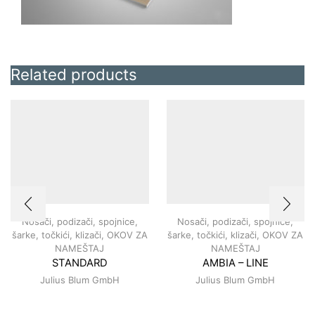
Related products
Nosači, podizači, spojnice,
Nosači, podizači, spojnice,
šarke, točkići, klizači
,
OKOV ZA
šarke, točkići, klizači
,
OKOV ZA
NAMEŠTAJ
NAMEŠTAJ
STANDARD
AMBIA – LINE
Julius Blum GmbH
Julius Blum GmbH