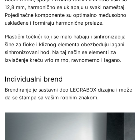
12,8 mm, harmonično se uklapaju u svaki nameštaj.
Pojedinačne komponente su optimalno međusobno
usklađene i formiraju harmonične prelaze.
Plastični točkići koji se malo habaju i sinhronizacija
šine za fioke i kliznog elementa obezbeđuju lagani
sinhronizovani hod. Na taj način se elementi za
izvlačenje kreću vrlo mirno, ravnomerno i lagano.
Individualni brend
Brendiranje je sastavni deo LEGRABOX dizajna i može
da se štampa sa vašim robnim znakom.