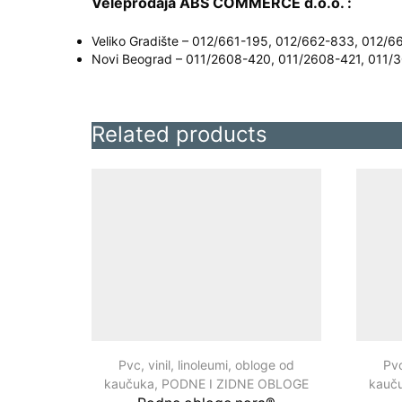
Veleprodaja ABS COMMERCE d.o.o. :
Veliko Gradište – 012/661-195, 012/662-833, 012/6
Novi Beograd – 011/2608-420, 011/2608-421, 011/
Related products
Pvc, vinil, linoleumi, obloge od
Pvc
kaučuka
,
PODNE I ZIDNE OBLOGE
kauč