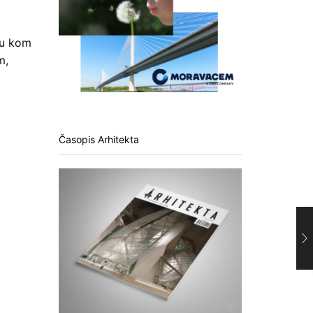
 u kom
m,
Časopis Arhitekta