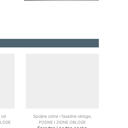
e od
Spoljne zidne i fasadne obloge
,
Tepisi, it
BLOGE
PODNE I ZIDNE OBLOGE