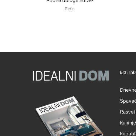
Podne obloge nora®
Perin
Brzi link
Dnevne
Spavać
Rasvet
Kuhinje
Kupatil