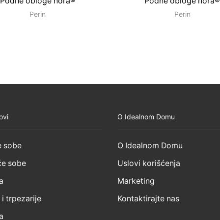
Podne obloge nora®
Podne obloge nora
Perin
Perin
ovi
O Idealnom Domu
 sobe
O Idealnom Domu
e sobe
Uslovi korišćenja
a
Marketing
 i trpezarije
Kontaktirajte nas
a