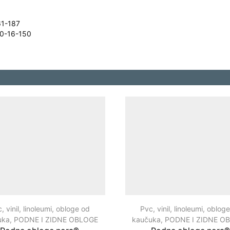
61-187
30-16-150
, vinil, linoleumi, obloge od
Pvc, vinil, linoleumi, oblog
uka
,
PODNE I ZIDNE OBLOGE
kaučuka
,
PODNE I ZIDNE O