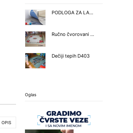
PODLOGA ZA LAMINAT OPTIMA AQUASTOP
Ručno čvorovani tepih X2801
Dečiji tepih D403
Oglas
OPIS