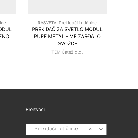
nice
RASVETA
,
Prekidači i utičnice
RAS
ODUL
PREKIDAČ ZA SVETLO MODUL
PREKI
DENO
PURE METAL – ME ZARĐALO
PURE
GVOŽĐE
TEM Čatež d.d.
Proizvodi
Prekidači i utičnice
×