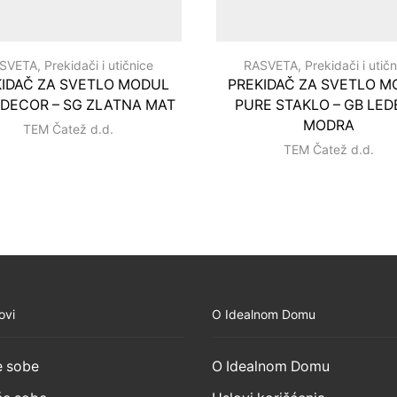
SVETA
,
Prekidači i utičnice
RASVETA
,
Prekidači i utič
KIDAČ ZA SVETLO MODUL
PREKIDAČ ZA SVETLO M
 DECOR – SG ZLATNA MAT
PURE STAKLO – GB LE
MODRA
TEM Čatež d.d.
TEM Čatež d.d.
ovi
O Idealnom Domu
 sobe
O Idealnom Domu