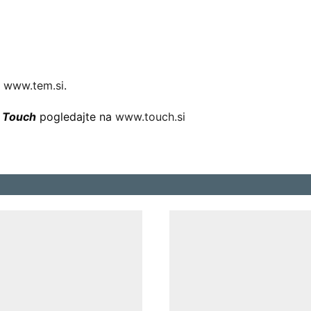
a
www.tem.si
.
č
Touch
pogledajte na
www.touch.si