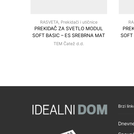
RASVETA
,
Prekidači i utičnice
RA
PREKIDAČ ZA SVETLO MODUL
PRE
SOFT BASIC – ES SREBRNA MAT
SOFT
TEM Čatež d.d.
Brzi link
Dnevne