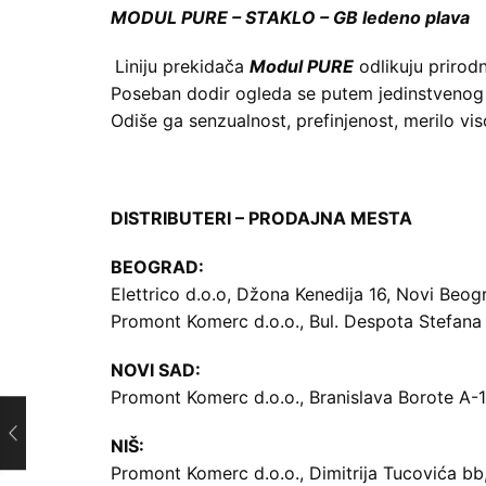
MODUL PURE – STAKLO – GB ledeno plava
Liniju prekidača
Modul PURE
odlikuju prirodni
Poseban dodir ogleda se putem jedinstvenog di
Odiše ga senzualnost, prefinjenost, merilo vi
DISTRIBUTERI – PRODAJNA MESTA
BEOGRAD:
Elettrico d.o.o, Džona Kenedija 16, Novi Beog
Promont Komerc d.o.o., Bul. Despota Stefana 
NOVI SAD:
Promont Komerc d.o.o., Branislava Borote A-
NIŠ:
Promont Komerc d.o.o., Dimitrija Tucovića bb