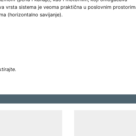
Ova vrsta sistema je veoma praktična u poslovnim prostorim
ma (horizontalno savijanje).
tirajte.