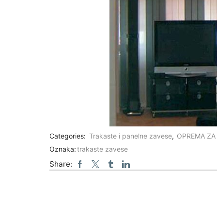
Categories:
Trakaste i panelne zavese
,
OPREMA ZA
Oznaka:
trakaste zavese
Share: