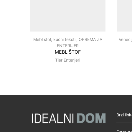
Mebl štof, kućni tekstil
,
OPREMA ZA
Veneci
ENTERIJER
MEBL ŠTOF
Tier Enterijeri
Brzi link