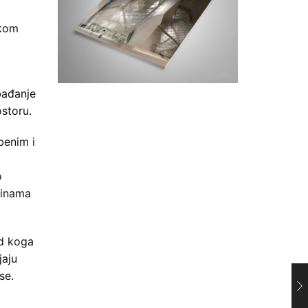
skom
obađanje
ostoru.
benim i
o
sinama
od koga
jaju
se.