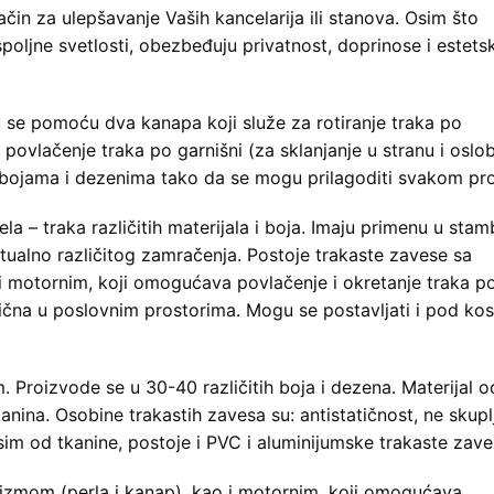
čin za ulepšavanje Vaših kancelarija ili stanova. Osim što
 spoljne svetlosti, obezbeđuju privatnost, doprinose i estet
 se pomoću dva kanapa koji služe za rotiranje traka po
za povlačenje traka po garnišni (za sklanjanje u stranu i osl
a, bojama i dezenima tako da se mogu prilagoditi svakom pr
la – traka različitih materijala i boja. Imaju primenu u stam
ualno različitog zamračenja. Postoje trakaste zavese sa
 motornim, koji omogućava povlačenje i okretanje traka p
tična u poslovnim prostorima. Mogu se postavljati i pod ko
. Proizvode se u 30-40 različitih boja i dezena. Materijal 
kanina. Osobine trakastih zavesa su: antistatičnost, ne skupl
Osim od tkanine, postoje i PVC i aluminijumske trakaste zave
izmom (perla i kanap), kao i motornim, koji omogućava