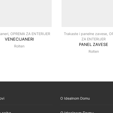
janeri
,
OPREMA ZA ENTERIJER
Trakaste i panelne zavese
,
O
VENECIJANERI
ZA ENTERIJER
PANEL ZAVESE
Rolten
Rolten
ovi
O Idealnom Domu