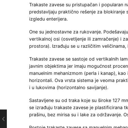
Trakaste zavese su pristupačan i popularan na
predstavljaju praktično rešenje za blokiranje
izgledu enterijera.
One su jednostavne za rukovanje. Podešavaju
vertikalnoj osi (osvetljenje ili zamračenje) i 
prostora). Izrađuju se u različitim veličinam
Trakaste zavese se sastoje od vertikalnih lame
javnim objektima jer imaju mogućnost procent
manuelnim mehanizmom (perla i kanap), kao i
horizontali. Ova vrsta sistema je veoma prak
i u lukovima (horizontalno savijanje).
Sastavljene su od traka koje su široke 127 mm
se izrađuju trakaste zavese je plastificirana t
prašinu, bez mirisa su i lake za održavanje. 
Postoje trakaste zavese sa manuelnim mehan