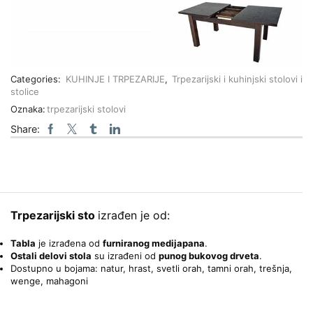
Categories:
KUHINJE I TRPEZARIJE
,
Trpezarijski i kuhinjski stolovi i
stolice
Oznaka:
trpezarijski stolovi
Share:
Trpezarijski sto
izrađen je od:
Tabla
je izrađena od
furniranog medijapana
.
Ostali delovi stola
su izrađeni od
punog bukovog drveta
.
Dostupno u bojama: natur, hrast, svetli orah, tamni orah, trešnja,
wenge, mahagoni