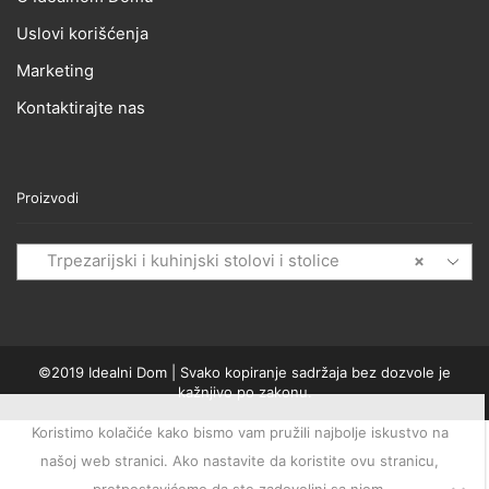
Uslovi korišćenja
Marketing
Kontaktirajte nas
Proizvodi
Trpezarijski i kuhinjski stolovi i stolice
×
©2019 Idealni Dom | Svako kopiranje sadržaja bez dozvole je
kažnjivo po zakonu.
Koristimo kolačiće kako bismo vam pružili najbolje iskustvo na
našoj web stranici. Ako nastavite da koristite ovu stranicu,
pretpostavićemo da ste zadovoljni sa njom.