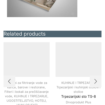
Related products
Sistemi za filtriranje vode za
KUHINJE I TRPEZARIJE
,
kafiće, barove i restorane
,
Trpezarijski i kuhinjski stolovi i
Filteri i bokali za prečišćavanje
stolice
vode
,
KUHINJE I TRPEZARIJE
,
Trpezarijski sto TS-8
UGOSTITELJSTVO, HOTELI,
Drvoprodukt Plus
JAVNI OBJEKTI