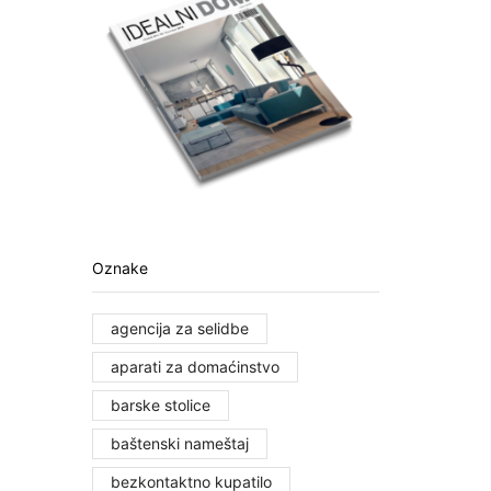
Oznake
agencija za selidbe
aparati za domaćinstvo
barske stolice
baštenski nameštaj
bezkontaktno kupatilo