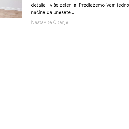
detalja i više zelenila. Predlažemo Vam jedn
načine da unesete...
Nastavite Čitanje