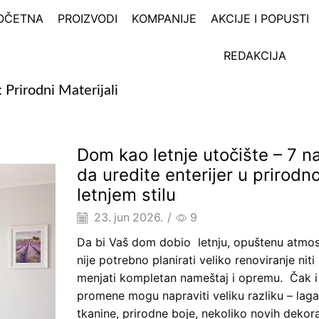
OČETNA
PROIZVODI
KOMPANIJE
AKCIJE I POPUSTI
REDAKCIJA
: Prirodni Materijali
Dom kao letnje utočište – 7 n
da uredite enterijer u prirod
letnjem stilu
23. jun 2026.
/
9
Da bi Vaš dom dobio letnju, opuštenu atmos
nije potrebno planirati veliko renoviranje niti
menjati kompletan nameštaj i opremu. Čak i
promene mogu napraviti veliku razliku – laga
tkanine, prirodne boje, nekoliko novih dekora