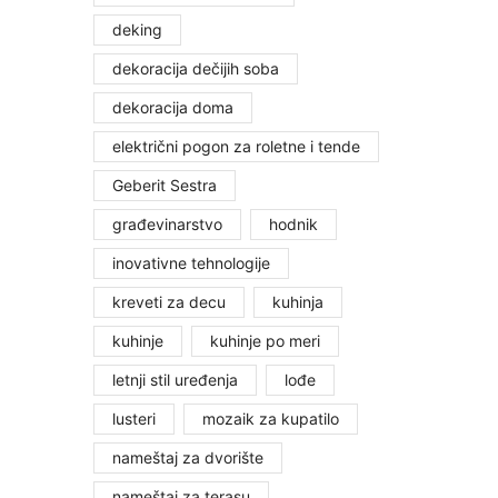
deking
dekoracija dečijih soba
dekoracija doma
električni pogon za roletne i tende
Geberit Sestra
građevinarstvo
hodnik
inovativne tehnologije
kreveti za decu
kuhinja
kuhinje
kuhinje po meri
letnji stil uređenja
lođe
lusteri
mozaik za kupatilo
nameštaj za dvorište
nameštaj za terasu