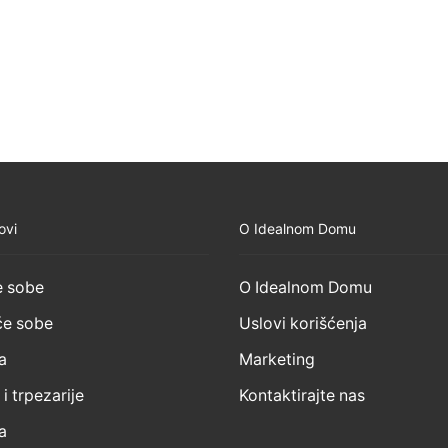
ovi
O Idealnom Domu
 sobe
O Idealnom Domu
e sobe
Uslovi korišćenja
a
Marketing
 i trpezarije
Kontaktirajte nas
a