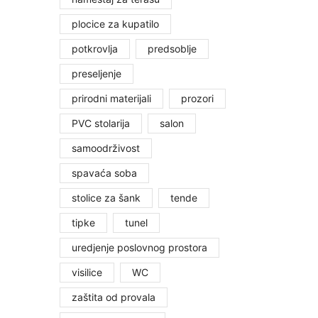
plocice za kupatilo
potkrovlja
predsoblje
preseljenje
prirodni materijali
prozori
PVC stolarija
salon
samoodrživost
spavaća soba
stolice za šank
tende
tipke
tunel
uredjenje poslovnog prostora
visilice
WC
zaštita od provala