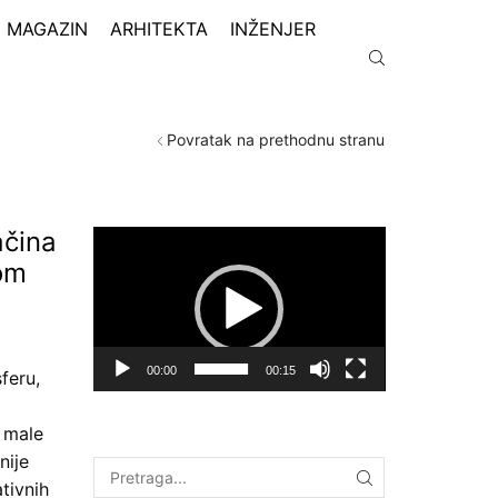
MAGAZIN
ARHITEKTA
INŽENJER
Povratak na prethodnu stranu
ačina
Pregledač
video
nom
zapisa
00:00
00:15
feru,
 male
nije
tivnih