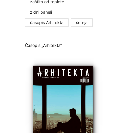
zaštita od toplote
zidni paneli
časopis Arhitekta
šetnja
Časopis „Arhitekta“