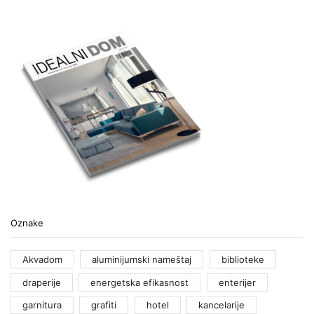
Oznake
Akvadom
aluminijumski nameštaj
biblioteke
draperije
energetska efikasnost
enterijer
garnitura
grafiti
hotel
kancelarije