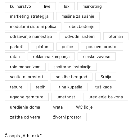
kulinarstvo
live
lux
marketing
marketing strategija
mašina za sušnje
modularni sistemi polica
obezbeđenje
održavanje nameštaja
odvodni sistemi
otoman
parketi
plafon
police
poslovni prostor
ratan
reklamna kampanja
rimske zavese
rolo mehanizam
sanitarne instalacije
sanitarni prostori
selidbe beograd
Srbija
tabure
tepih
tiha kupatila
tuš kade
ugaone garniture
umetnost
uredjenje balkona
uredjenje doma
vrata
WC šolje
zaštita od vetra
životni prostor
Časopis „Arhitekta“