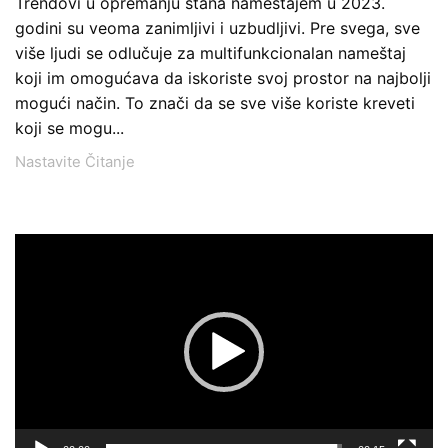
Trendovi u opremanju stana nameštajem u 2023.
godini su veoma zanimljivi i uzbudljivi. Pre svega, sve
više ljudi se odlučuje za multifunkcionalan nameštaj
koji im omogućava da iskoriste svoj prostor na najbolji
mogući način. To znači da se sve više koriste kreveti
koji se mogu...
Nastavite Čitanje
Pregledač
video
zapisa