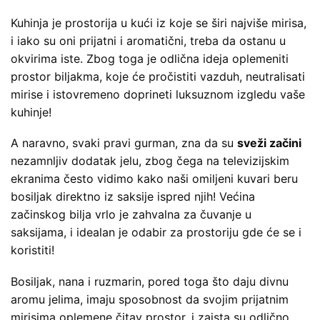
Kuhinja je prostorija u kući iz koje se širi najviše mirisa,
i iako su oni prijatni i aromatični, treba da ostanu u
okvirima iste. Zbog toga je odlična ideja oplemeniti
prostor biljakma, koje će pročistiti vazduh, neutralisati
mirise i istovremeno doprineti luksuznom izgledu vaše
kuhinje!
A naravno, svaki pravi gurman, zna da su
sveži začini
nezamnljiv dodatak jelu, zbog čega na televizijskim
ekranima često vidimo kako naši omiljeni kuvari beru
bosiljak direktno iz saksije ispred njih! Većina
začinskog bilja vrlo je zahvalna za čuvanje u
saksijama, i idealan je odabir za prostoriju gde će se i
koristiti!
Bosiljak, nana i ruzmarin, pored toga što daju divnu
aromu jelima, imaju sposobnost da svojim prijatnim
mirisima oplemene čitav prostor, i zaista su odlično