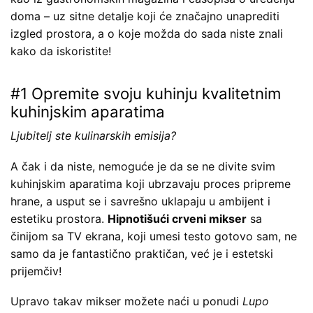
doma – uz sitne detalje koji će značajno unaprediti
izgled prostora, a o koje možda do sada niste znali
kako da iskoristite!
#1 Opremite svoju kuhinju kvalitetnim
kuhinjskim aparatima
Ljubitelj ste kulinarskih emisija?
A čak i da niste, nemoguće je da se ne divite svim
kuhinjskim aparatima koji ubrzavaju proces pripreme
hrane, a usput se i savrešno uklapaju u ambijent i
estetiku prostora.
Hipnotišući crveni mikser
sa
činijom sa TV ekrana, koji umesi testo gotovo sam, ne
samo da je fantastično praktičan, već je i estetski
prijemčiv!
Upravo takav mikser možete naći u ponudi
Lupo