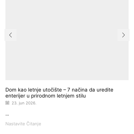
Dom kao letnje utočište – 7 načina da uredite
enterijer u prirodnom letnjem stilu
23. jun 2026.
...
Nastavite Čitanje