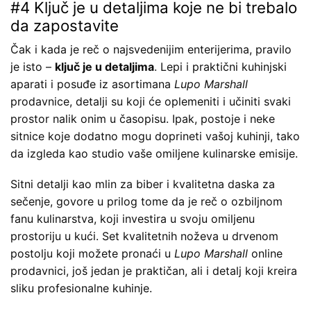
#4 Ključ je u detaljima koje ne bi trebalo
da zapostavite
Čak i kada je reč o najsvedenijim enterijerima, pravilo
je isto –
ključ je u detaljima
. Lepi i praktični kuhinjski
aparati i posuđe iz asortimana
Lupo Marshall
prodavnice, detalji su koji će oplemeniti i učiniti svaki
prostor nalik onim u časopisu. Ipak, postoje i neke
sitnice koje dodatno mogu doprineti vašoj kuhinji, tako
da izgleda kao studio vaše omiljene kulinarske emisije.
Sitni detalji kao mlin za biber i kvalitetna daska za
sečenje, govore u prilog tome da je reč o ozbiljnom
fanu kulinarstva, koji investira u svoju omiljenu
prostoriju u kući. Set kvalitetnih noževa u drvenom
postolju koji možete pronaći u
Lupo Marshall
online
prodavnici, još jedan je praktičan, ali i detalj koji kreira
sliku profesionalne kuhinje.