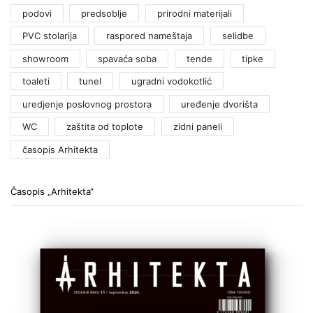
podovi
predsoblje
prirodni materijali
PVC stolarija
raspored nameštaja
selidbe
showroom
spavaća soba
tende
tipke
toaleti
tunel
ugradni vodokotlić
uredjenje poslovnog prostora
uređenje dvorišta
WC
zaštita od toplote
zidni paneli
časopis Arhitekta
Časopis „Arhitekta“