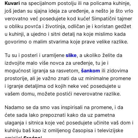
Kuvari
na specijalnom postolju ili na policama kuhinje,
još jedan su sjajna ideja za uređenje, a nešto je što vrlo
verovatno već posedujete kod kuće! Simpatični tajmer
u obliku povrća i životinja, odličan je i koristan gedžet
u kuhinji, a ujedno i sitni detalj na koje mislimo kada
govorimo o malim stvarima koje prave velike razlike.
Tu su i posteri i uramljene
slike
, a ukoliko želite da
izdvojite malo više novca za uređenje, tu je i
mogućnost igranja sa rasvetom,
šankom
ili zidovima
prostorije, ali je važno znati da uz minimalne promene
i igranje detaljima od kojih neke već posedujete u
vašem domu, možete postići neverovatne razlike.
Nadamo se da smo vas inspirisali na promene, i da
ćete sada lako prepoznati kako da uz pametna
ulaganja i sitnica koje već posedujete učinite vaš dom i
kuhinju baš kao iz omiljenog časopisa i televizijske
emisije!
Srećno
!