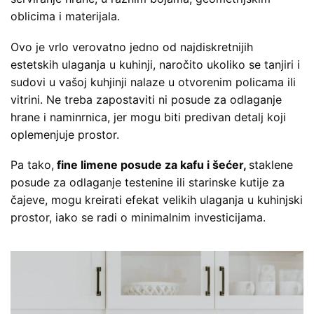
oblicima i materijala.
Ovo je vrlo verovatno jedno od najdiskretnijih
estetskih ulaganja u kuhinji, naročito ukoliko se tanjiri i
sudovi u vašoj kuhjinji nalaze u otvorenim policama ili
vitrini. Ne treba zapostaviti ni posude za odlaganje
hrane i naminrnica, jer mogu biti predivan detalj koji
oplemenjuje prostor.
Pa tako,
fine limene posude za kafu i šećer,
staklene
posude za odlaganje testenine ili starinske kutije za
čajeve, mogu kreirati efekat velikih ulaganja u kuhinjski
prostor, iako se radi o minimalnim investicijama.