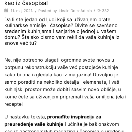
kao iz časopisa!
11. maj 2021.
/
Posted by
IdealniDom-Admin
/
332
Da li ste jedan od ljudi koji sa uživanjem prate
kulinarkse emisije i časopise? Divite se savršeno
sređenim kuhinjama i sanjarite o jednoj u vašem
domu? Šta ako bismo vam rekli da vaša kuhinja iz
snova već tu?
Ne, nije potrebno ulagati ogromne svote novca u
potpunu rekonstrukciju vaše već postojeće kuhinje
kako bi ona izgledala kao iz magazina! Dovoljno je
samo poraditi na nekoliko detalja i elemenata, i vaš
kuhinjski prostor može dobiti sasvim novo obličje, u
kome ćete sa uživanjem pripremati vaša omiljena jela i
recepte!
U nastavku teksta,
pronađite inspiraciju za
preuređenje vaše kuhinje
i učinite je baš onakvom
kao iz gastronomskih magazina i časopisa o uređenju