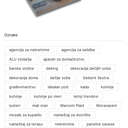
Oznake
agencija za nekretnine
agencija za selidbe
ALU stolarija
aparati za domaćinstvo
barske stolice
deking
dekoracija dečijih soba
dekoracija doma
dečije sobe
Geberit Sestra
građevinarstvo
idealan pod
kada
kuhinja
kuhinje
kuhinje po meri
letnji trendovi
lusteri
mali stan
Marcom Plast
Moravacem
mozaik za kupatilo
nameštaj za dvorište
nameštaj za terasu
nekretnine
panelne zavese