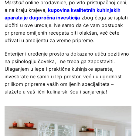
Marshall
online prodavnice, po vrlo pristupačnoj ceni,
a na kraju krajeva,
kupovina kvalitetnih kuhinjskih
aparata je dugoročna investicija
zbog čega se isplati
uložiti u ove uređaje. Ne samo da će vam postupak
pripreme omiljenih recepata biti olakšan, već ćete
uživati u ambijentu za vreme pripreme.
Enterijer i uređenje prostora dokazano utiču pozitivno
na psihologiju čoveka, i ne treba ga zapostaviti.
Ulaganjem u lepe i praktične kuhinjske aparate,
investirate ne samo u lep prostor, već i u ugodnost
prilikom pripreme vaših omiljenih specijaliteta –
ulažete u vaš lični kulinarski šou i sanjarenja!