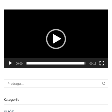
Pregledač
video
zapisa
00:00
00:15
Kategorije
KUĆE