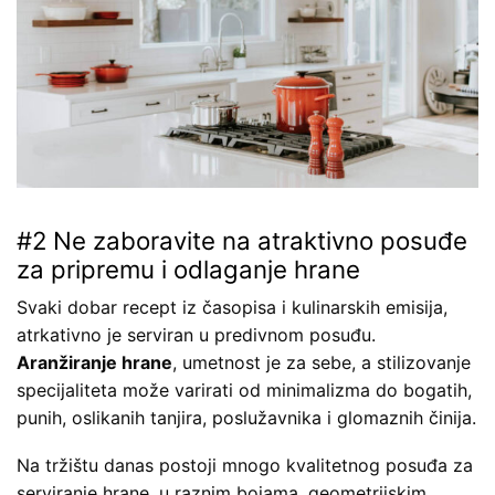
#2 Ne zaboravite na atraktivno posuđe
za pripremu i odlaganje hrane
Svaki dobar recept iz časopisa i kulinarskih emisija,
atrkativno je serviran u predivnom posuđu.
Aranžiranje hrane
, umetnost je za sebe, a stilizovanje
specijaliteta može varirati od minimalizma do bogatih,
punih, oslikanih tanjira, poslužavnika i glomaznih činija.
Na tržištu danas postoji mnogo kvalitetnog posuđa za
serviranje hrane, u raznim bojama, geometrijskim