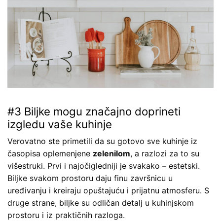
#3 Biljke mogu značajno doprineti
izgledu vaše kuhinje
Verovatno ste primetili da su gotovo sve kuhinje iz
časopisa oplemenjene
zelenilom
, a razlozi za to su
višestruki. Prvi i najočigledniji je svakako – estetski.
Biljke svakom prostoru daju finu završnicu u
uređivanju i kreiraju opuštajuću i prijatnu atmosferu. S
druge strane, biljke su odličan detalj u kuhinjskom
prostoru i iz praktičnih razloga.