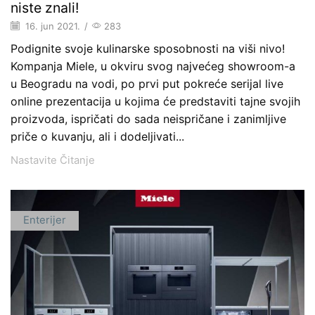
niste znali!
16. jun 2021.
/
283
Podignite svoje kulinarske sposobnosti na viši nivo!
Kompanja Miele, u okviru svog najvećeg showroom-a
u Beogradu na vodi, po prvi put pokreće serijal live
online prezentacija u kojima će predstaviti tajne svojih
proizvoda, ispričati do sada neispričane i zanimljive
priče o kuvanju, ali i dodeljivati...
Nastavite Čitanje
Enterijer