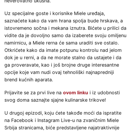
neverovatno ukusna.
Uz specijalne goste i korisnike Miele uređaja,
saznaćete kako da vam hrana spolja bude hrskava, a
istovremeno sočna i mekana iznutra. Bićete u prilici da
vidite da je dovoljno samo da izaberete svoju omiljenu
namirnicu, a Miele rerna će sama uraditi sve ostalo.
Otkrićete kako da imate potpunu kontrolu nad jelom
dok je u rerni, a da ne morate stalno da ustajete i da
ga proveravate, kao i još brojne druge interesantne
opcije koje vam nudi ovaj tehnoliški najnapredniji
brend kućnih aparata.
Prijavite se za prvi live na
ovom linku
i iz udobnosti
svog doma saznajte sjajne kulinarske trikove!
U drugoj epizodi, koju ćete takođe moći da ispratite
na Facebook i Instagram Live-u na zvaničnim Miele
Srbija stranicama, biće predstavljene najatraktivnije