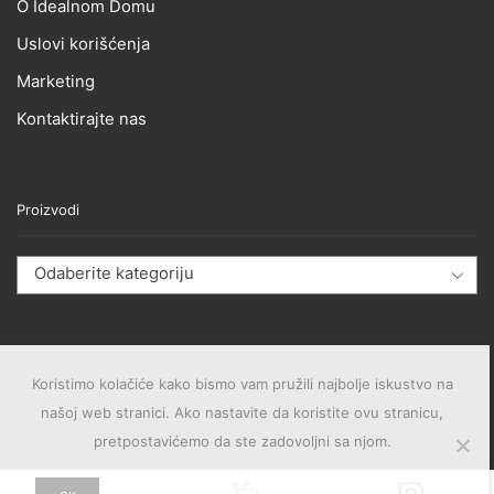
O Idealnom Domu
Uslovi korišćenja
Marketing
Kontaktirajte nas
Proizvodi
Odaberite kategoriju
Koristimo kolačiće kako bismo vam pružili najbolje iskustvo na
našoj web stranici. Ako nastavite da koristite ovu stranicu,
pretpostavićemo da ste zadovoljni sa njom.