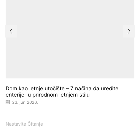
Dom kao letnje utočište – 7 načina da uredite
enterijer u prirodnom letnjem stilu
23. jun 2026.
...
Nastavite Čitanje