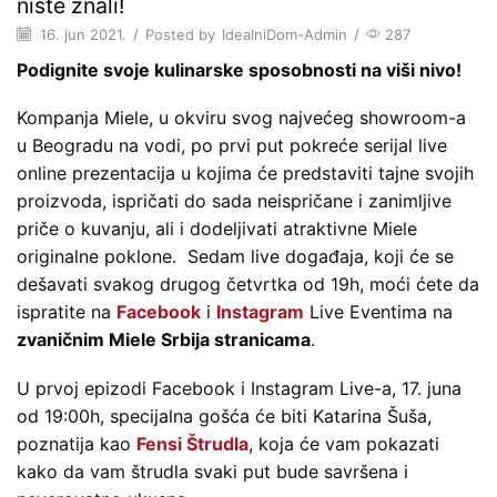
niste znali!
16. jun 2021.
/
Posted by
IdealniDom-Admin
/
287
Podignite svoje kulinarske sposobnosti na viši nivo!
Kompanja Miele, u okviru svog najvećeg showroom-a
u Beogradu na vodi, po prvi put pokreće serijal live
online prezentacija u kojima će predstaviti tajne svojih
proizvoda, ispričati do sada neispričane i zanimljive
priče o kuvanju, ali i dodeljivati atraktivne Miele
originalne poklone. Sedam live događaja, koji će se
dešavati svakog drugog četvrtka od 19h, moći ćete da
ispratite na
Facebook
i
Instagram
Live Eventima na
zvaničnim Miele Srbija stranicama
.
U prvoj epizodi Facebook i Instagram Live-a, 17. juna
od 19:00h, specijalna gošća će biti Katarina Šuša,
poznatija kao
Fensi Štrudla
, koja će vam pokazati
kako da vam štrudla svaki put bude savršena i