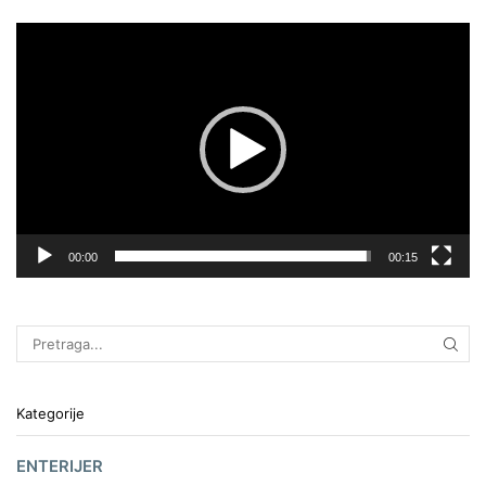
Pregledač
video
zapisa
00:00
00:15
Kategorije
ENTERIJER