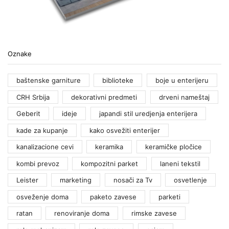
Oznake
baštenske garniture
biblioteke
boje u enterijeru
CRH Srbija
dekorativni predmeti
drveni nameštaj
Geberit
ideje
japandi stil uredjenja enterijera
kade za kupanje
kako osvežiti enterijer
kanalizacione cevi
keramika
keramičke pločice
kombi prevoz
kompozitni parket
laneni tekstil
Leister
marketing
nosači za Tv
osvetlenje
osveženje doma
paketo zavese
parketi
ratan
renoviranje doma
rimske zavese