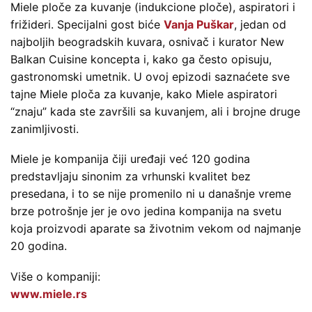
Miele ploče za kuvanje (indukcione ploče), aspiratori i
frižideri. Specijalni gost biće
Vanja Puškar
, jedan od
najboljih beogradskih kuvara, osnivač i kurator New
Balkan Cuisine koncepta i, kako ga često opisuju,
gastronomski umetnik. U ovoj epizodi saznaćete sve
tajne Miele ploča za kuvanje, kako Miele aspiratori
“znaju” kada ste završili sa kuvanjem, ali i brojne druge
zanimljivosti.
Miele je kompanija čiji uređaji već 120 godina
predstavljaju sinonim za vrhunski kvalitet bez
presedana, i to se nije promenilo ni u današnje vreme
brze potrošnje jer je ovo jedina kompanija na svetu
koja proizvodi aparate sa životnim vekom od najmanje
20 godina.
Više o kompaniji:
www.miele.rs