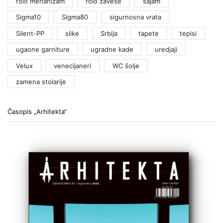
rolo mehanizam
rolo zavese
sajam
Sigma10
Sigma80
sigurnosna vrata
Silent-PP
slike
Srbija
tapete
tepisi
ugaone garniture
ugradne kade
uredjaji
Velux
venecijaneri
WC šolje
zamena stolarije
Časopis „Arhitekta“