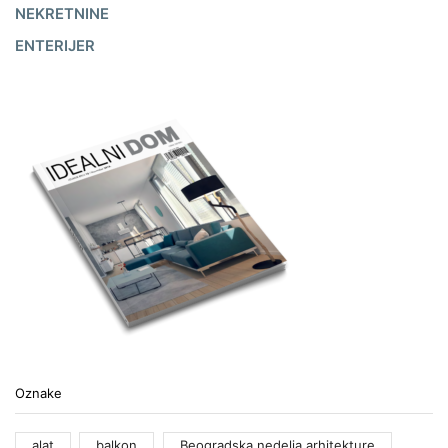
NEKRETNINE
ENTERIJER
Oznake
alat
balkon
Beogradska nedelja arhitekture