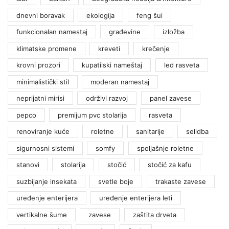
dnevni boravak
ekologija
feng šui
funkcionalan namestaj
građevine
izložba
klimatske promene
kreveti
krečenje
krovni prozori
kupatilski nameštaj
led rasveta
minimalistički stil
moderan namestaj
neprijatni mirisi
održivi razvoj
panel zavese
pepco
premijum pvc stolarija
rasveta
renoviranje kuće
roletne
sanitarije
selidba
sigurnosni sistemi
somfy
spoljašnje roletne
stanovi
stolarija
stočić
stočić za kafu
suzbijanje insekata
svetle boje
trakaste zavese
uređenje enterijera
uređenje enterijera leti
vertikalne šume
zavese
zaštita drveta