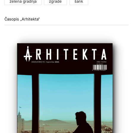
zelena gradnja
zgrade
šank
Časopis „Arhitekta“