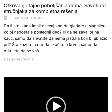
Otkrivanje tajne poboljšanja doma: Saveti od
stručnjaka za kompletna rešenja
10. jun 2024.
/
109
Da li ste ikada imali osećaj kao da gledate u slagalicu
kojoj nedostaje poslednji deo? Ili da se zavalite na
kauč, samo da shvatite da nema jastuka koji bi ublažio
pd? Šta kažete na to da skočite u krvet, samo da
otkrijete da se vaš...
Nastavite Čitanje
Pregledač
video
zapisa