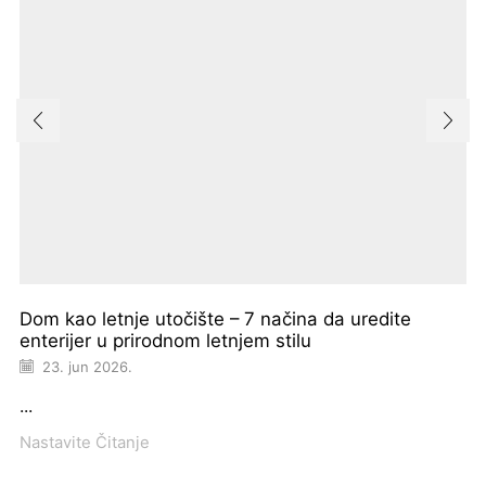
Dom kao letnje utočište – 7 načina da uredite
enterijer u prirodnom letnjem stilu
23. jun 2026.
...
Nastavite Čitanje