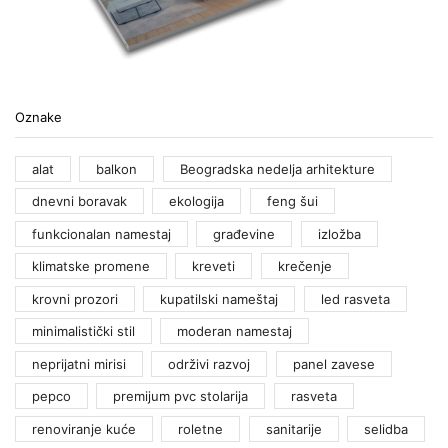
Oznake
alat
balkon
Beogradska nedelja arhitekture
dnevni boravak
ekologija
feng šui
funkcionalan namestaj
građevine
izložba
klimatske promene
kreveti
krečenje
krovni prozori
kupatilski nameštaj
led rasveta
minimalistički stil
moderan namestaj
neprijatni mirisi
održivi razvoj
panel zavese
pepco
premijum pvc stolarija
rasveta
renoviranje kuće
roletne
sanitarije
selidba