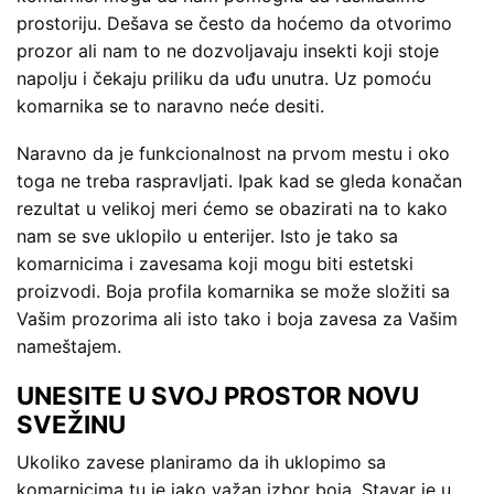
prostoriju. Dešava se često da hoćemo da otvorimo
prozor ali nam to ne dozvoljavaju insekti koji stoje
napolju i čekaju priliku da uđu unutra. Uz pomoću
komarnika se to naravno neće desiti.
Naravno da je funkcionalnost na prvom mestu i oko
toga ne treba raspravljati. Ipak kad se gleda konačan
rezultat u velikoj meri ćemo se obazirati na to kako
nam se sve uklopilo u enterijer. Isto je tako sa
komarnicima i zavesama koji mogu biti estetski
proizvodi. Boja profila komarnika se može složiti sa
Vašim prozorima ali isto tako i boja zavesa za Vašim
nameštajem.
UNESITE U SVOJ PROSTOR NOVU
SVEŽINU
Ukoliko zavese planiramo da ih uklopimo sa
komarnicima tu je jako važan izbor boja. Stavar je u