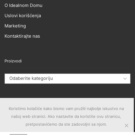
O Idealnom Domu
Uslovi korišćenja
Marketing
Kontaktirajte nas
Proizvodi
Odaberite kategoriju
Koristimo kolačiće kako bismo vam pružili najbolje iskustvo na
našoj web stranici. Ako nastavite da koristite ovu stranicu,
pretpostavićemo da ste zadovoljni sa njom.