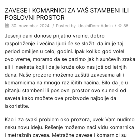
ZAVESE I KOMARNICI ZA VAŠ STAMBENI ILI
POSLOVNI PROSTOR
30. novembar 2024.
/
Posted by
IdealniDom-Admin
/
85
Jesenji dani donose prijatno vreme, dobro
raspoloženje i većina ljudi će se složiti da im je taj
period omiljen u celoj godini. Ipak koliko god voleli
ovo vreme, moramo da se pazimo jakih sunčevih zraka
ali i insekata koji i dalje kruže oko nas još od letnjih
dana. Naše prozore možemo zaštiti zavesama ali i
komarnicima na mnogo različitih načina. Bilo da je u
pitanju stambeni ili poslovni prostor ovo su neki od
saveta kako možete ove proizvode najbolje da
iskoristite.
Kao i za svaki problem oko prozora, uvek Vam nudimo
neku novu ideju. Rešenje možemo naći vidu komarnika
i metražnih zavesa. Metražne zavese i komarnici su