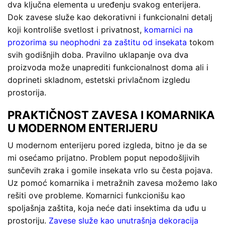
dva ključna elementa u uređenju svakog enterijera.
Dok zavese služe kao dekorativni i funkcionalni detalj
koji kontroliše svetlost i privatnost,
komarnici na
prozorima su neophodni za zaštitu od insekata
tokom
svih godišnjih doba. Pravilno uklapanje ova dva
proizvoda može unaprediti funkcionalnost doma ali i
doprineti skladnom, estetski privlačnom izgledu
prostorija.
PRAKTIČNOST ZAVESA I KOMARNIKA
U MODERNOM ENTERIJERU
U modernom enterijeru pored izgleda, bitno je da se
mi osećamo prijatno. Problem poput nepodošljivih
sunčevih zraka i gomile insekata vrlo su česta pojava.
Uz pomoć komarnika i metražnih zavesa možemo lako
rešiti ove probleme. Komarnici funkcionišu kao
spoljašnja zaštita, koja neće dati insektima da uđu u
prostoriju.
Zavese služe kao unutrašnja dekoracija