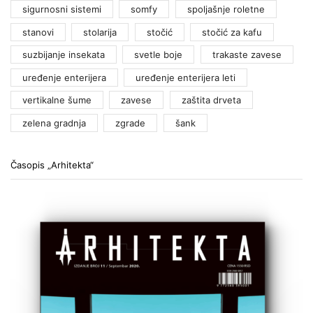
sigurnosni sistemi
somfy
spoljašnje roletne
stanovi
stolarija
stočić
stočić za kafu
suzbijanje insekata
svetle boje
trakaste zavese
uređenje enterijera
uređenje enterijera leti
vertikalne šume
zavese
zaštita drveta
zelena gradnja
zgrade
šank
Časopis „Arhitekta“