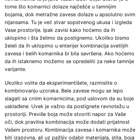
tome što komarnici dolaze najčešće u tamnijim
bojama, dok metražne zavese dolaze u apsolutno svim
nijansama. Tu je već stvar sopstvenog ukusa i izgleda
Vase prostorije. Ipak zavisi kako hoćemo da ih
uklopimo i šta želimo da postignemo. Ukoliko bismo
želeli da ih uklopimo u enterijer kombinacija svetlijih
zavesa i belih komarnika bi bila savršena. Ako hoćemo
da ih istaknemo možemo se opredeliti za neke tamnije
varijante.
Ukoliko volite da eksperimentišete, razmislite o
kombinovanju uzoraka. Bele zavese mogu se lepo
slagati sa crnim komarnicima, pod uslovom da su boje
usklađene. Uvek je važno da postignete ravnotežu u
prostoriji. Previše boja može stvoriti napor za Vaše
oči, dok pravilna kombinacija može dodati prijatnost
Vašem prostoru. Kombinacija zavesa i komarnika može
biti izazovna, ali uz pažljiv odabir materijala, stila, boja