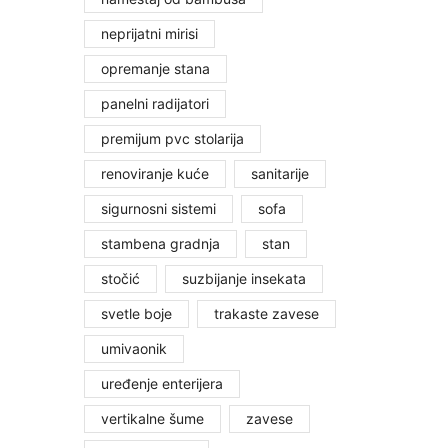
neprijatni mirisi
opremanje stana
panelni radijatori
premijum pvc stolarija
renoviranje kuće
sanitarije
sigurnosni sistemi
sofa
stambena gradnja
stan
stočić
suzbijanje insekata
svetle boje
trakaste zavese
umivaonik
uređenje enterijera
vertikalne šume
zavese