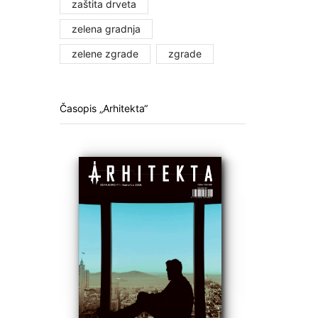
zaštita drveta
zelena gradnja
zelene zgrade
zgrade
Časopis „Arhitekta“