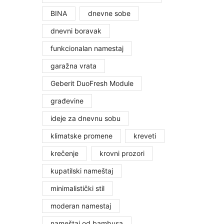
BINA
dnevne sobe
dnevni boravak
funkcionalan namestaj
garažna vrata
Geberit DuoFresh Module
građevine
ideje za dnevnu sobu
klimatske promene
kreveti
krečenje
krovni prozori
kupatilski nameštaj
minimalistički stil
moderan namestaj
nameštaj od bambusa