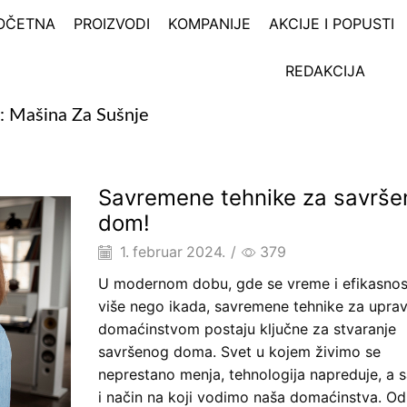
OČETNA
PROIZVODI
KOMPANIJE
AKCIJE I POPUSTI
REDAKCIJA
: Mašina Za Sušnje
Savremene tehnike za savrše
dom!
1. februar 2024.
/
379
U modernom dobu, gde se vreme i efikasnos
više nego ikada, savremene tehnike za uprav
domaćinstvom postaju ključne za stvaranje
savršenog doma. Svet u kojem živimo se
neprestano menja, tehnologija napreduje, a 
i način na koji vodimo naša domaćinstva. Od