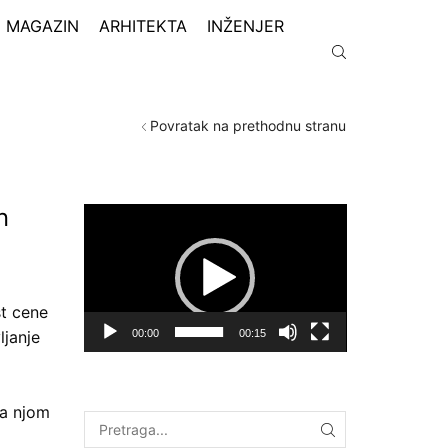
MAGAZIN
ARHITEKTA
INŽENJER
Povratak na prethodnu stranu
n
Pregledač
video
zapisa
t cene
00:00
00:15
ljanje
sa njom