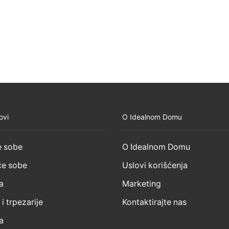
ovi
O Idealnom Domu
 sobe
O Idealnom Domu
e sobe
Uslovi korišćenja
a
Marketing
 i trpezarije
Kontaktirajte nas
a