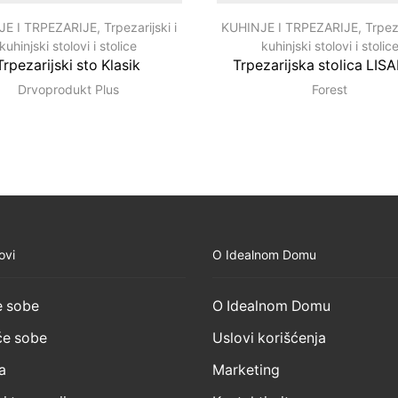
JE I TRPEZARIJE
,
Trpezarijski i
KUHINJE I TRPEZARIJE
,
Trpeza
kuhinjski stolovi i stolice
kuhinjski stolovi i stolic
Trpezarijski sto Klasik
Trpezarijska stolica LI
Drvoprodukt Plus
Forest
ovi
O Idealnom Domu
 sobe
O Idealnom Domu
e sobe
Uslovi korišćenja
a
Marketing