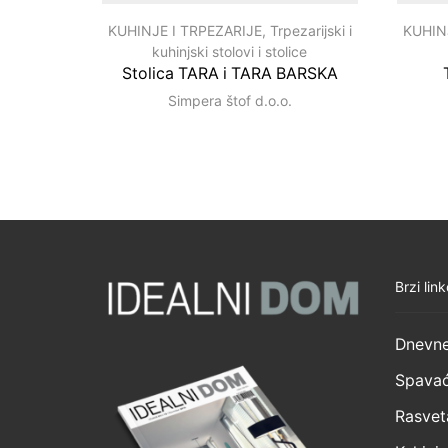
KUHINJE I TRPEZARIJE
,
Trpezarijski i
KUHIN
kuhinjski stolovi i stolice
Stolica TARA i TARA BARSKA
Simpera štof d.o.o.
Brzi link
Dnevne
Spavać
Rasvet