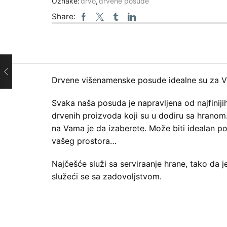
Oznake:
drvo
,
drvene posude
Share:
Drvene višenamenske posude idealne su za Vas
Svaka naša posuda je napravljena od najfinijih
drvenih proizvoda koji su u dodiru sa hranom. 
na Vama je da izaberete. Može biti idealan p
vašeg prostora…
Najčešće služi sa serviraanje hrane, tako da 
služeći se sa zadovoljstvom.