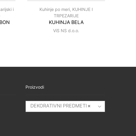
rijski i
Kuhinje po meri
,
KUHINJE I
Kuh
e
TRPEZARIJE
SABON
KUHINJA BELA
ViS NS d.o.o.
Proizvodi
DEKORATIVNI PREDMETI
×