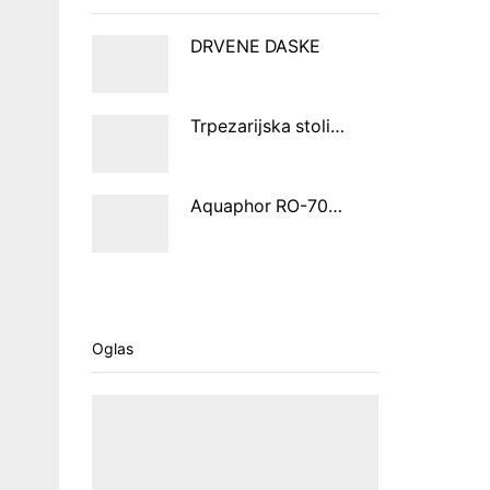
DRVENE DASKE
Trpezarijska stolica CHARSFIELD
Aquaphor RO-70S sistem na bazi reverzibilne osmoze
Oglas