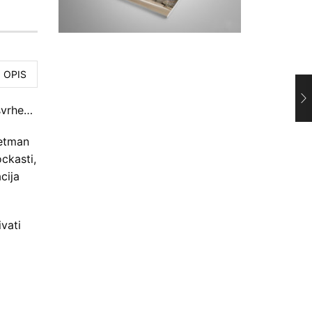
OPIS
svrhe…
retman
ckasti,
cija
vati