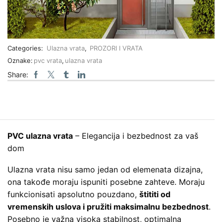
Categories:
Ulazna vrata
,
PROZORI I VRATA
Oznake:
pvc vrata
,
ulazna vrata
Share:
PVC ulazna vrata
– Elegancija i bezbednost za vaš
dom
Ulazna vrata nisu samo jedan od elemenata dizajna,
ona takođe moraju ispuniti posebne zahteve. Moraju
funkcionisati apsolutno pouzdano,
štititi od
vremenskih uslova i pružiti maksimalnu bezbednost
.
Posebno je važna visoka stabilnost, optimalna