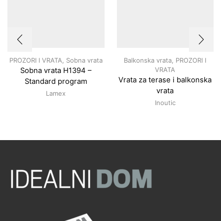
PROZORI I VRATA
,
Sobna vrata
Balkonska vrata
,
PROZORI I
VRATA
Sobna vrata H1394 –
Vrata za terase i balkonska
Standard program
vrata
Lamex
Inoutic