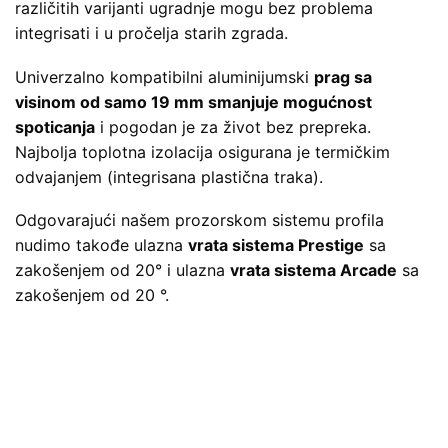
različitih varijanti ugradnje mogu bez problema
integrisati i u pročelja starih zgrada.
Univerzalno kompatibilni aluminijumski
prag sa
visinom od samo 19 mm smanjuje mogućnost
spoticanja
i pogodan je za život bez prepreka.
Najbolja toplotna izolacija osigurana je termičkim
odvajanjem (integrisana plastična traka).
Odgovarajući našem prozorskom sistemu profila
nudimo takođe ulazna
vrata sistema Prestige
sa
zakošenjem od 20° i ulazna
vrata sistema Arcade
sa
zakošenjem od 20 °.