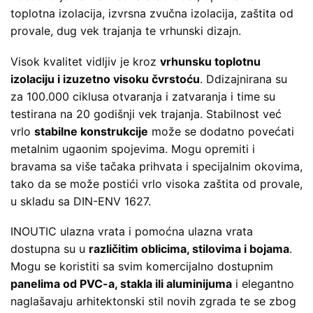
toplotna izolacija, izvrsna zvučna izolacija, zaštita od
provale, dug vek trajanja te vrhunski dizajn.
Visok kvalitet vidljiv je kroz
vrhunsku toplotnu
izolaciju i izuzetno visoku čvrstoću
. Ddizajnirana su
za 100.000 ciklusa otvaranja i zatvaranja i time su
testirana na 20 godišnji vek trajanja. Stabilnost već
vrlo
stabilne konstrukcije
može se dodatno povećati
metalnim ugaonim spojevima. Mogu opremiti i
bravama sa više tačaka prihvata i specijalnim okovima,
tako da se može postići vrlo visoka zaštita od provale,
u skladu sa DIN-ENV 1627.
INOUTIC ulazna vrata i pomoćna ulazna vrata
dostupna su u
različitim oblicima, stilovima i bojama
.
Mogu se koristiti sa svim komercijalno dostupnim
panelima od PVC-a, stakla ili aluminijuma
i elegantno
naglašavaju arhitektonski stil novih zgrada te se zbog