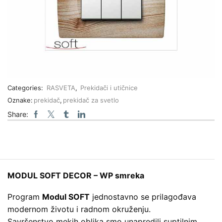
Categories:
RASVETA
,
Prekidači i utičnice
Oznake:
prekidač
,
prekidač za svetlo
Share:
MODUL SOFT DECOR – WP smreka
Program
Modul SOFT
jednostavno se prilagođava
modernom životu i radnom okruženju.
Savršenstvo mekih oblika smo unapredili suptilnim