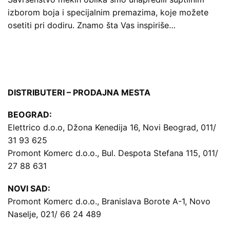
izborom boja i specijalnim premazima, koje možete
osetiti pri dodiru. Znamo šta Vas inspiriše…
DISTRIBUTERI – PRODAJNA MESTA
BEOGRAD:
Elettrico d.o.o, Džona Kenedija 16, Novi Beograd, 011/
31 93 625
Promont Komerc d.o.o., Bul. Despota Stefana 115, 011/
27 88 631
NOVI SAD:
Promont Komerc d.o.o., Branislava Borote A-1, Novo
Naselje, 021/ 66 24 489