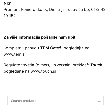
NIŠ:
Promont Komerc d.o.o., Dimitrija Tucovića bb, 018/ 42
10 152
Za više informacija pošaljite nam upit.
Kompletnu ponudu
TEM Čatež
pogledajte na
www.tem.si
.
Regulator svetla (dimer), univerzalni prekidač
Touch
pogledajte na
www.touch.si