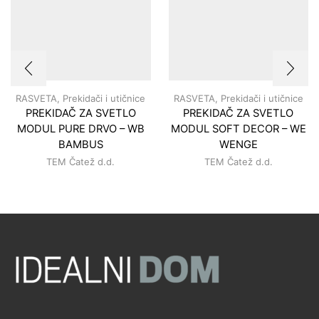
RASVETA
,
Prekidači i utičnice
RASVETA
,
Prekidači i utičnice
PREKIDAČ ZA SVETLO
PREKIDAČ ZA SVETLO
MODUL PURE DRVO – WB
MODUL SOFT DECOR – WE
BAMBUS
WENGE
TEM Čatež d.d.
TEM Čatež d.d.