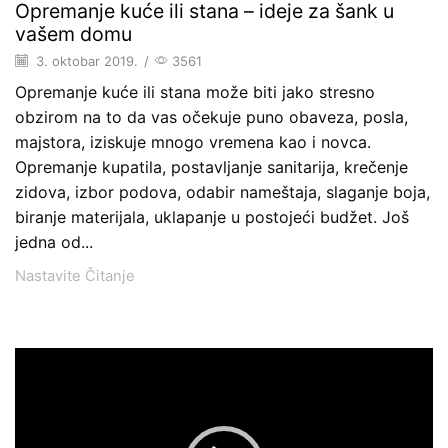
Opremanje kuće ili stana – ideje za šank u
vašem domu
3. oktobar 2019.
/
3561
Opremanje kuće ili stana može biti jako stresno
obzirom na to da vas očekuje puno obaveza, posla,
majstora, iziskuje mnogo vremena kao i novca.
Opremanje kupatila, postavljanje sanitarija, krečenje
zidova, izbor podova, odabir nameštaja, slaganje boja,
biranje materijala, uklapanje u postojeći budžet. Još
jedna od...
Nastavite Čitanje
Pregledač
video
zapisa