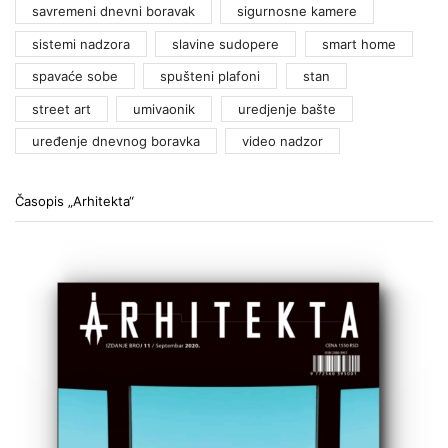
savremeni dnevni boravak
sigurnosne kamere
sistemi nadzora
slavine sudopere
smart home
spavaće sobe
spušteni plafoni
stan
street art
umivaonik
uredjenje bašte
uređenje dnevnog boravka
video nadzor
Časopis „Arhitekta“