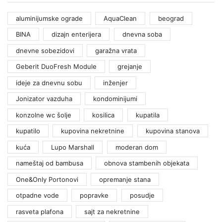
aluminijumske ograde
AquaClean
beograd
BINA
dizajn enterijera
dnevna soba
dnevne sobezidovi
garažna vrata
Geberit DuoFresh Module
grejanje
ideje za dnevnu sobu
inženjer
Jonizator vazduha
kondominijumi
konzolne wc šolje
kosilica
kupatila
kupatilo
kupovina nekretnine
kupovina stanova
kuća
Lupo Marshall
moderan dom
nameštaj od bambusa
obnova stambenih objekata
One&Only Portonovi
opremanje stana
otpadne vode
popravke
posudje
rasveta plafona
sajt za nekretnine