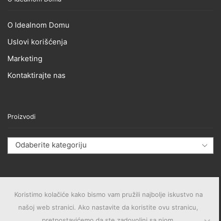
O Idealnom Domu
Uslovi korišćenja
Marketing
Kontaktirajte nas
Proizvodi
Odaberite kategoriju
Koristimo kolačiće kako bismo vam pružili najbolje iskustvo na
našoj web stranici. Ako nastavite da koristite ovu stranicu,
pretpostavićemo da ste zadovoljni sa njom.