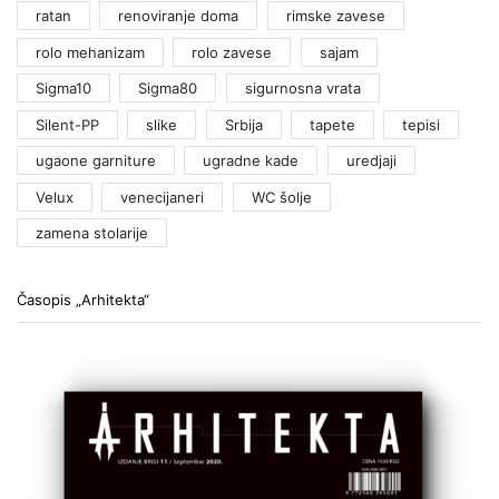
ratan
renoviranje doma
rimske zavese
rolo mehanizam
rolo zavese
sajam
Sigma10
Sigma80
sigurnosna vrata
Silent-PP
slike
Srbija
tapete
tepisi
ugaone garniture
ugradne kade
uredjaji
Velux
venecijaneri
WC šolje
zamena stolarije
Časopis „Arhitekta“