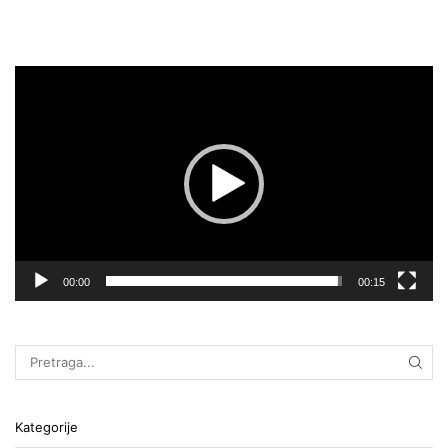
Pregledač
video
zapisa
00:00
00:15
Kategorije