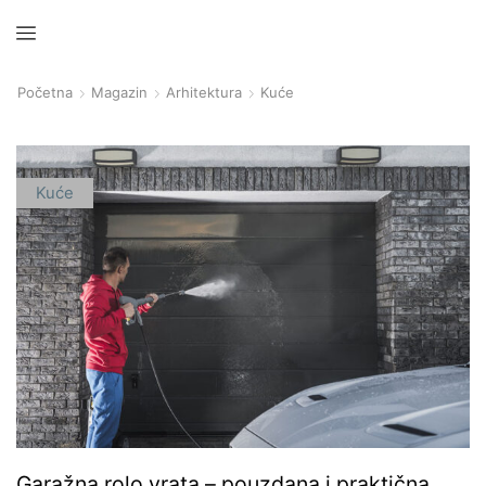
Početna
Magazin
Arhitektura
Kuće
Kuće
Garažna rolo vrata – pouzdana i praktična