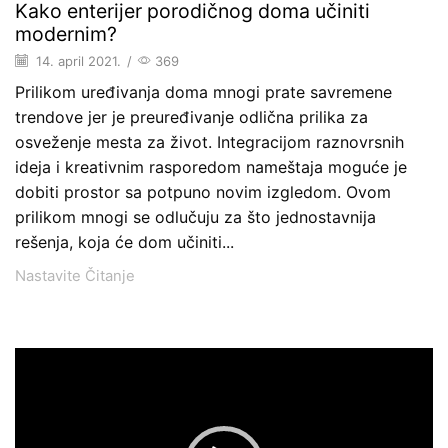
Kako enterijer porodičnog doma učiniti
modernim?
14. april 2021.
/
369
Prilikom uređivanja doma mnogi prate savremene
trendove jer je preuređivanje odlična prilika za
osveženje mesta za život. Integracijom raznovrsnih
ideja i kreativnim rasporedom nameštaja moguće je
dobiti prostor sa potpuno novim izgledom. Ovom
prilikom mnogi se odlučuju za što jednostavnija
rešenja, koja će dom učiniti...
Nastavite Čitanje
Pregledač
video
zapisa