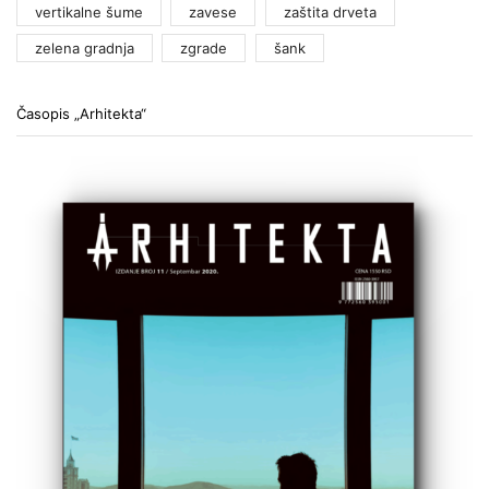
vertikalne šume
zavese
zaštita drveta
zelena gradnja
zgrade
šank
Časopis „Arhitekta“