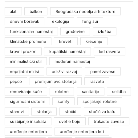
alat
balkon
Beogradska nedelja arhitekture
dnevni boravak
ekologija
feng šui
funkcionalan namestaj
građevine
izložba
klimatske promene
kreveti
krečenje
krovni prozori
kupatilski nameštaj
led rasveta
minimalistički stil
moderan namestaj
neprijatni mirisi
održivi razvoj
panel zavese
pepco
premijum pvc stolarija
rasveta
renoviranje kuće
roletne
sanitarije
selidba
sigurnosni sistemi
somfy
spoljašnje roletne
stanovi
stolarija
stočić
stočić za kafu
suzbijanje insekata
svetle boje
trakaste zavese
uređenje enterijera
uređenje enterijera leti