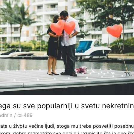
ega su sve popularniji u svetu nekretni
Admin
/
489
ata u životu većine ljudi, stoga mu treba posvetiti posebnu
om, dobro razmotrite sve opcije i razmislite šta je ono što