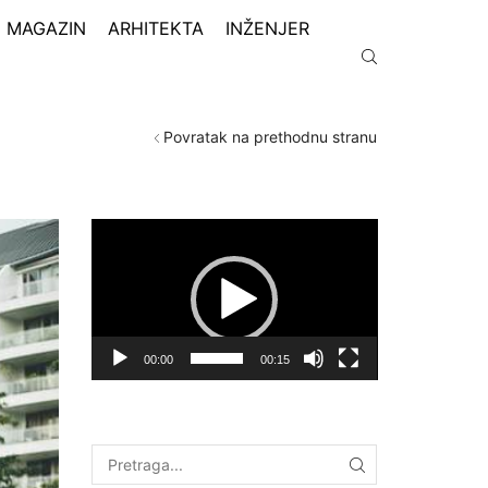
MAGAZIN
ARHITEKTA
INŽENJER
Povratak na prethodnu stranu
Pregledač
video
zapisa
00:00
00:15