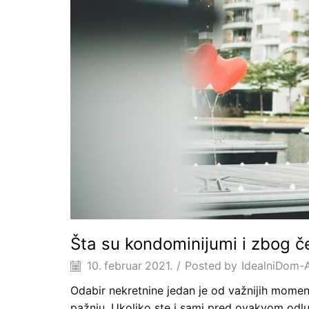
Šta su kondominijumi i zbog č
10. februar 2021.
/
Posted by
IdealniDom-
Odabir nekretnine jedan je od važnijih momen
pažnju. Ukoliko ste i sami pred ovakvom odluk