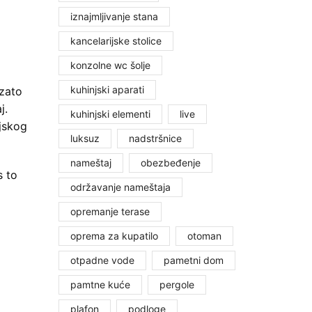
iznajmljivanje stana
kancelarijske stolice
konzolne wc šolje
kuhinjski aparati
 zato
j.
kuhinjski elementi
live
ijskog
luksuz
nadstršnice
nameštaj
obezbeđenje
s to
održavanje nameštaja
opremanje terase
oprema za kupatilo
otoman
otpadne vode
pametni dom
pamtne kuće
pergole
plafon
podloge