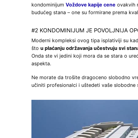
kondominijum
Voždove kapije cene
ovakvih n
budućeg stana – one su formirane prema kvali
#2 KONDOMINIJUM JE POVOLJNIJA OP
Moderni kompleksi ovog tipa isplativiji su ka
što
u plaćanju održavanja učestvuju svi sta
Onda ste vi jedini koji mora da se stara o ure
aspekta.
Ne morate da trošite dragoceno slobodno vre
učiniti profesionalci i uštedeti vaše slobodne 