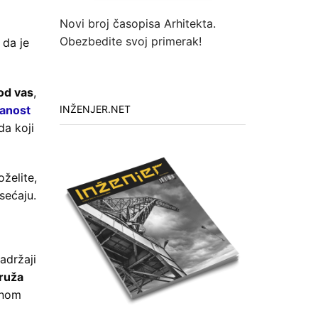
Novi broj časopisa Arhitekta.
Obezbedite svoj primerak!
 da je
od vas
,
kanost
INŽENJER.NET
da koji
želite,
sećaju.
adržaji
ruža
anom