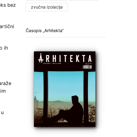
eks bez
zvučna izolacija
artični
Časopis „Arhitekta“
o ih
araže
kim
 u