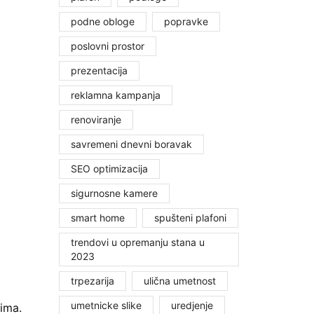
podne obloge
popravke
poslovni prostor
prezentacija
reklamna kampanja
renoviranje
savremeni dnevni boravak
SEO optimizacija
sigurnosne kamere
smart home
spušteni plafoni
trendovi u opremanju stana u
2023
trpezarija
ulična umetnost
umetnicke slike
uredjenje
ima.