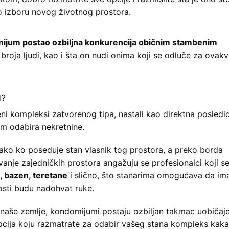
 o izboru novog životnog prostora.
ijum postao ozbiljna konkurencija običnim stambenim
broja ljudi, kao i šta on nudi onima koji se odluče za ovak
?
i kompleksi zatvorenog tipa, nastali kao direktna posledi
kom odabira nekretnine.
svako ko poseduje stan vlasnik tog prostora, a preko borda
avanje zajedničkih prostora angažuju se profesionalci koji s
, bazen, teretane
i slično, što stanarima omogućava da im
osti budu nadohvat ruke.
 naše zemlje, kondomijumi postaju ozbiljan takmac uobičaj
cija koju razmatrate za odabir vašeg stana kompleks kaka