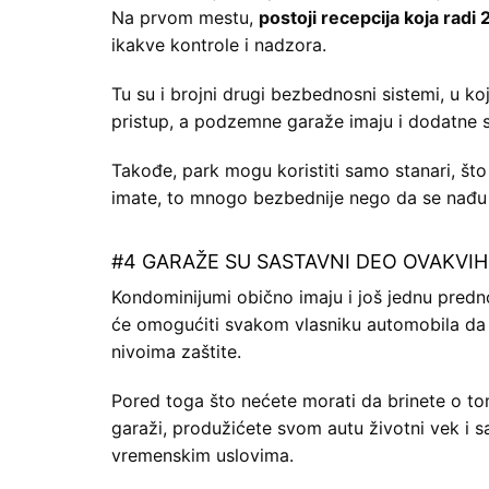
Na prvom mestu,
postoji recepcija koja radi
ikakve kontrole i nadzora.
Tu su i brojni drugi bezbednosni sistemi, u k
pristup, a podzemne garaže imaju i dodatne s
Takođe, park mogu koristiti samo stanari, što
imate, to mnogo bezbednije nego da se nađu n
#4 GARAŽE SU SASTAVNI DEO OVAKVIH
Kondominijumi obično imaju i još jednu predno
će omogućiti svakom vlasniku automobila da 
nivoima zaštite.
Pored toga što nećete morati da brinete o to
garaži, produžićete svom autu životni vek i sa
vremenskim uslovima.