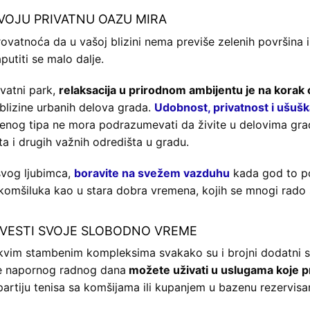
VOJU PRIVATNU OAZU MIRA
erovatnoća da u vašoj blizini nema previše zelenih površina i
utiti se malo dalje.
ivatni park,
relaksacija u prirodnom ambijentu je na korak 
blizine urbanih delova grada.
Udobnost, privatnost i ušuš
enog tipa ne mora podrazumevati da živite u delovima gra
a i drugih važnih odredišta u gradu.
svog ljubimca,
boravite na svežem vazduhu
kada god to po
 komšiluka kao u stara dobra vremena, kojih se mnogi rado 
OVESTI SVOJE SLOBODNO VREME
akvim stambenim kompleksima svakako su i brojni dodatni s
le napornog radnog dana
možete uživati u uslugama koje p
 partiju tenisa sa komšijama ili kupanjem u bazenu rezervis