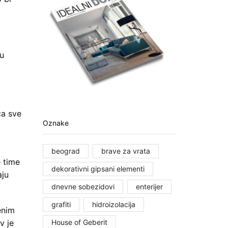
vu
ca sve
Oznake
beograd
brave za vrata
e time
dekorativni gipsani elementi
aju
dnevne sobezidovi
enterijer
grafiti
hidroizolacija
enim
House of Geberit
v je