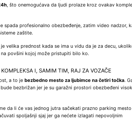
 24h
, što onemogućava da ljudi prolaze kroz ovakav kompl
oje spada profesionalno obezbeđenje, zatim video nadzor, k
isteme zaštite.
 je velika prednost kada se ima u vidu da je za decu, ukolik
a povšini kojoj može pristupiti bilo ko.
 KOMPLEKSA I, SAMIM TIM, RAJ ZA VOZAČE
st, a to je
bezbedno mesto za ljubimce na četiri točka
. G
bude bezbrižan jer je su garažni prostori obezbeđeni viso
me da li će vas jednog jutra sačekati prazno parking mesto
čuvati spoljašnji sjaj jer ga nećete izlagati nepovoljnim