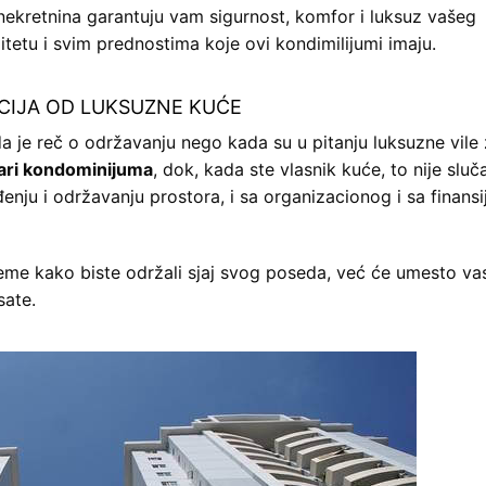
ekretnina garantuju vam sigurnost, komfor i luksuz vašeg
tetu i svim prednostima koje ovi kondimilijumi imaju.
CIJA OD LUKSUZNE KUĆE
da je reč o održavanju nego kada su u pitanju luksuzne vile
nari kondominijuma
, dok, kada ste vlasnik kuće, to nije sluča
đenju i održavanju prostora, i sa organizacionog i sa finans
me kako biste održali sjaj svog poseda, već će umesto va
sate.