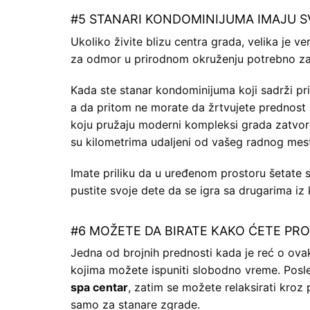
#5 STANARI KONDOMINIJUMA IMAJU S
Ukoliko živite blizu centra grada, velika je v
za odmor u prirodnom okruženju potrebno zap
Kada ste stanar kondominijuma koji sadrži pr
a da pritom ne morate da žrtvujete prednost 
koju pružaju moderni kompleksi grada zatvor
su kilometrima udaljeni od vašeg radnog mest
Imate priliku da u uređenom prostoru šetate 
pustite svoje dete da se igra sa drugarima iz
#6 MOŽETE DA BIRATE KAKO ĆETE PR
Jedna od brojnih prednosti kada je reć o ov
kojima možete ispuniti slobodno vreme. Pos
spa centar
, zatim se možete relaksirati kroz
samo za stanare zgrade.