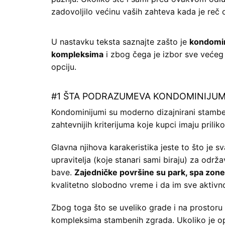
zadovoljilo većinu vaših zahteva kada je reč
U nastavku teksta saznajte zašto je
kondomin
kompleksima
i zbog čega je izbor sve većeg 
opciju.
#1 ŠTA PODRAZUMEVA KONDOMINIJUM
Kondominijumi su moderno dizajnirani stamben
zahtevnijih kriterijuma koje kupci imaju prili
Glavna njihova karakeristika jeste to što je 
upravitelja (koje stanari sami biraju) za održ
bave.
Zajedničke površine su park, spa zone
kvalitetno slobodno vreme i da im sve aktivn
Zbog toga što se uveliko grade i na prostoru
kompleksima stambenih zgrada. Ukoliko je op